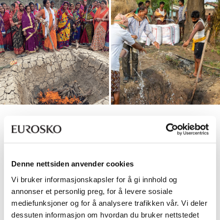
Samtidig som vi fjerner karbon, gir vi også en ekstra og velkommen
inntekt til utvalgte bønder i India som lagrer karbon. Når biokull
tilføres jorden, fungerer det som et karbonlager, samtidig som det
forbedrer jordkvaliteten ved å øke vannholdingskapasiteten,
Denne nettsiden anvender cookies
redusere næringstap og fremme mikrobiell aktivitet.
Vi bruker informasjonskapsler for å gi innhold og
annonser et personlig preg, for å levere sosiale
Hva er biokull?
mediefunksjoner og for å analysere trafikken vår. Vi deler
dessuten informasjon om hvordan du bruker nettstedet