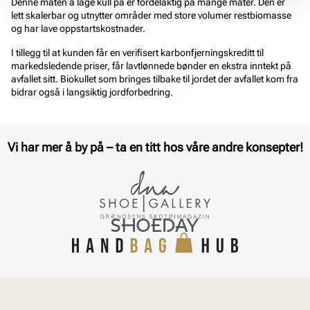
Denne måten å lage kull på er fordelaktig på mange måter. Den er
lett skalerbar og utnytter områder med store volumer restbiomasse
og har lave oppstartskostnader.
I tillegg til at kunden får en verifisert karbonfjerningskreditt til
markedsledende priser, får lavtlønnede bønder en ekstra inntekt på
avfallet sitt. Biokullet som bringes tilbake til jordet der avfallet kom fra
bidrar også i langsiktig jordforbedring.
Vi har mer å by på – ta en titt hos våre andre konsepter!