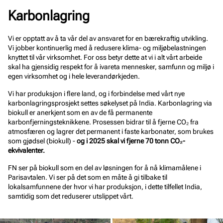
Karbonlagring
Vi er opptatt av å ta vår del av ansvaret for en bærekraftig utvikling.
Vi jobber kontinuerlig med å redusere klima- og miljøbelastningen
knyttet til vår virksomhet. For oss betyr dette at vi i alt vårt arbeide
skal ha gjensidig respekt for å ivareta mennesker, samfunn og miljø i
egen virksomhet og i hele leverandørkjeden.
Vi har produksjon i flere land, og i forbindelse med vårt nye
karbonlagringsprosjekt settes søkelyset på India. Karbonlagring via
biokull er anerkjent som en av de få permanente
karbonfjerningsteknikkene. Prosessen bidrar til å fjerne CO₂ fra
atmosfæren og lagrer det permanent i faste karbonater, som brukes
som gjødsel (biokull) -
og i 2025 skal vi fjerne 70 tonn CO₂-
ekvivalenter.
FN ser på biokull som en del av løsningen for å nå klimamålene i
Parisavtalen. Vi ser på det som en måte å gi tilbake til
lokalsamfunnene der hvor vi har produksjon, i dette tilfellet India,
samtidig som det reduserer utslippet vårt.