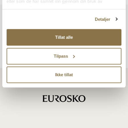
eller som de har samlet inn gjennom din bruk av
tjenestene deres.
Vi har mer å by på – ta en titt hos våre andre konsepter!
Detaljer
Tillat alle
Tilpass
Ikke tillat