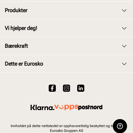
Produkter
Dame
Vi hjelper deg!
Herre
Kundeservice
Bærekraft
Barn
Bytte og retur
Junior
Vårt arbeid
Dette er Eurosko
Kjøpsbetingelser
Tilbehør
Våre policyer
Personvernerklæring
Om oss
Skopleie
Åpenhetsloven
Brukervilkår for nettstedet
VALUE kundeklubb
Bærekraftsrapport 2025
Viktig å vite om våre produkter
Jobb hos oss
Ofte stilte spørsmål
Innholdet på dette nettstedet er opphavsrettslig beskyttet og tilhører
Eurosko Gruppen AS