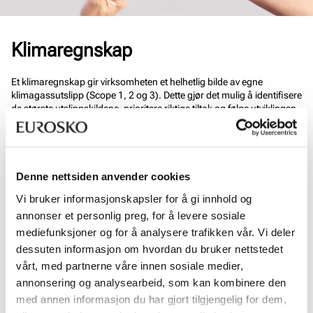
Klimaregnskap
Et klimaregnskap gir virksomheten et helhetlig bilde av egne
klimagassutslipp (Scope 1, 2 og 3). Dette gjør det mulig å identifisere
de største utslippskildene, prioritere riktige tiltak og følge utviklingen
over tid på en strukturert måte. Vi startet denne kartleggingen i
2024. Tallene for 2024 var delvis basert på estimater og ufullstendig
innrapportering fra enkelte enheter og leverandører.
Økningen i rapporterte CO₂-utslipp sammenlignet med fjoråret må
Denne nettsiden anvender cookies
ses i lys av forbedret datagrunnlag og økning i produksjonen.
Vi bruker informasjonskapsler for å gi innhold og
Statistikken viser et redusert utslipp pr par på 1,5 kilo CO2 i 2025.
annonser et personlig preg, for å levere sosiale
mediefunksjoner og for å analysere trafikken vår. Vi deler
Les klimarapporten for 2025 her
dessuten informasjon om hvordan du bruker nettstedet
Les klimarapporten for 2024 her
vårt, med partnerne våre innen sosiale medier,
annonsering og analysearbeid, som kan kombinere den
med annen informasjon du har gjort tilgjengelig for dem,
For English version, please expand: