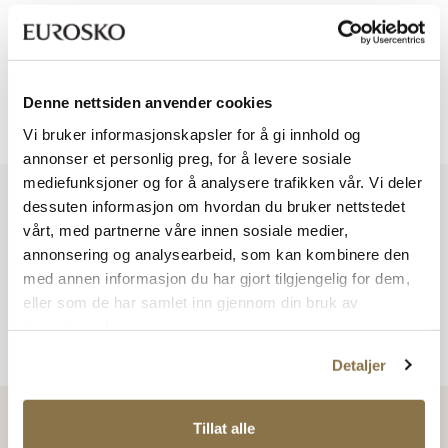
Viser
0
av
0
Denne nettsiden anvender cookies
Viser
0
av
0
Vi bruker informasjonskapsler for å gi innhold og
annonser et personlig preg, for å levere sosiale
mediefunksjoner og for å analysere trafikken vår. Vi deler
Vi har mer å by på – ta en titt hos våre andre konsepter!
dessuten informasjon om hvordan du bruker nettstedet
vårt, med partnerne våre innen sosiale medier,
annonsering og analysearbeid, som kan kombinere den
med annen informasjon du har gjort tilgjengelig for dem,
eller som de har samlet inn gjennom din bruk av
tjenestene deres.
Detaljer
Tillat alle