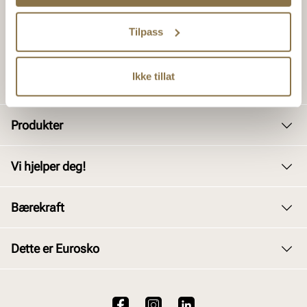
Tilpass
Ikke tillat
Produkter
Dame
Vi hjelper deg!
Herre
Kundeservice
Bærekraft
Barn
Bytte og retur
Junior
Vårt arbeid
Dette er Eurosko
Kjøpsbetingelser
Tilbehør
Våre policyer
Personvernerklæring
Om oss
Skopleie
Åpenhetsloven
Brukervilkår for nettstedet