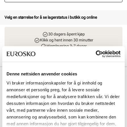
Velg en størrelse for å se lagerstatus i butikk og online
30 dagers åpent kjøp
Klikk og hent innen 30 minutter
Hjemlevering 3-7 dager
Gratis retur i butikk
Denne nettsiden anvender cookies
Beskrivelse
Vi bruker informasjonskapsler for å gi innhold og
ADIDAS RUNFALCON 6 EL C er en lett og komfortabel joggesko for
annonser et personlig preg, for å levere sosiale
barn. Med borrelås for enkel tilpasning og godt grep under
mediefunksjoner og for å analysere trafikken vår. Vi deler
yttersålen, gir den stabilitet og støtte til aktive små føtter. Perfekt for
lek og trening hele dagen.
dessuten informasjon om hvordan du bruker nettstedet
vårt, med partnerne våre innen sosiale medier,
annonsering og analysearbeid, som kan kombinere den
Art. nr
64367405
med annen informasjon du har gjort tilgjengelig for dem,
Lev. art. nr
KI1771