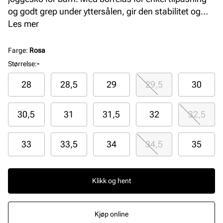
og godt grep under yttersålen, gir den stabilitet og
støtte til aktive små føtter. Perfekt for lek og trening
Les mer
hele dagen.
Farge
:
Rosa
Størrelse
:
-
28
28,5
29
29,5
30
30,5
31
31,5
32
32,5
33
33,5
34
34,5
35
Klikk og hent
Kjøp online