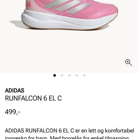
ADIDAS
RUNFALCON 6 EL C
Pris
499,-
ADIDAS RUNFALCON 6 EL C er en lett og komfortabel
joggesko for barn. Med borrelås for enkel tilpasning