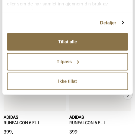
eller som de har samlet inn gjennom din bruk av
tjenestene deres.
Merke
Detaljer
Lignende produkter
Tillat alle
Tilpass
Ikke tillat
ADIDAS
ADIDAS
RUNFALCON 6 EL I
RUNFALCON 6 EL I
Pris
Pris
399,-
399,-