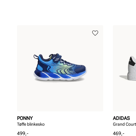
PONNY
ADIDAS
Tøffe blinkesko
Grand Court
Pris
Pris
499,-
469,-