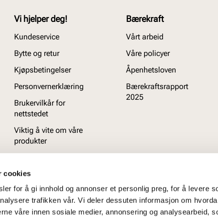
Vi hjelper deg!
Bærekraft
Kundeservice
Vårt arbeid
Bytte og retur
Våre policyer
Kjøpsbetingelser
Åpenhetsloven
Personvernerklæring
Bærekraftsrapport
2025
Brukervilkår for
nettstedet
Viktig å vite om våre
produkter
Ofte stilte spørsmål
r cookies
er for å gi innhold og annonser et personlig preg, for å levere s
nalysere trafikken vår. Vi deler dessuten informasjon om hvorda
nerne våre innen sosiale medier, annonsering og analysearbeid, 