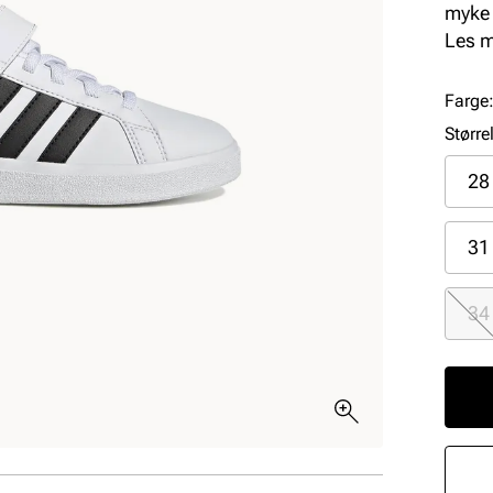
myke 
dagen.
Les 
seg k
Farge
Større
28
31
34