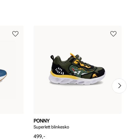
PONNY
NI
Superlett blinkesko
Cos
Pris
Pri
499,-
499