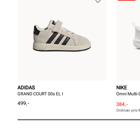
ADIDAS
NIKE
GRAND COURT 00s EL I
Omni Multi-
Pris
499,-
Rabattert
Ordinær
384,-
pris
pris
Ordinær pris
Pris
Pris