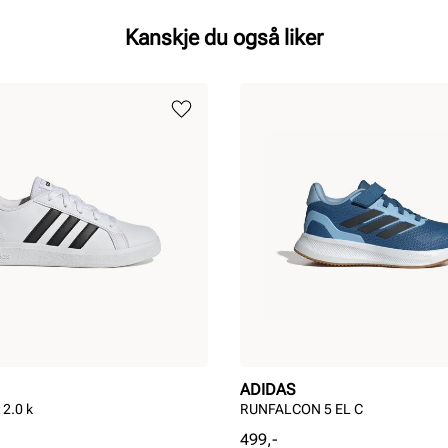
Kanskje du også liker
ADIDAS
 2.0 k
RUNFALCON 5 EL C
Pris
499,-