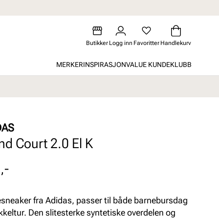
Butikker
Logg inn
Favoritter
Handlekurv
MERKER
INSPIRASJON
VALUE KUNDEKLUBB
DAS
nd Court 2.0 El K
,-
sneaker fra Adidas, passer til både barnebursdag
kkeltur. Den slitesterke syntetiske overdelen og