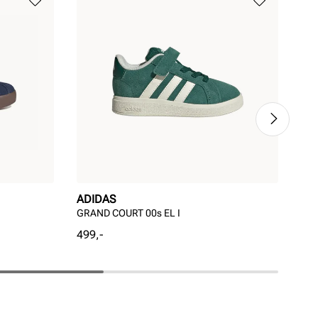
ADIDAS
AD
GRAND COURT 00s EL I
VL 
Pris
Pri
499,-
599