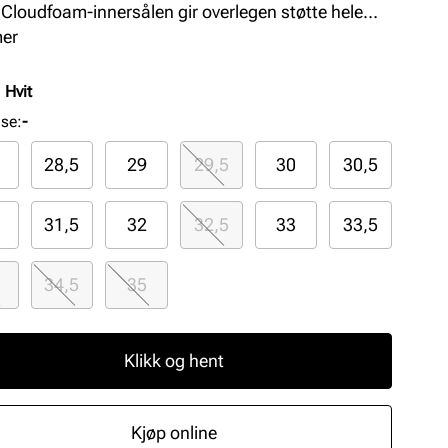
Cloudfoam-innersålen gir overlegen støtte hele
 Perfekt for aktive barn som vil se stilige ut og føle
mer
omfortable.
:
Hvit
lse
:
-
28,5
29
29,5
30
30,5
31,5
32
32,5
33
33,5
34,5
35
Klikk og hent
Kjøp online