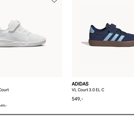
ADIDAS
Court
VL Court 3.0 EL C
Pris
549,-
549,-