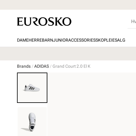
DAME
HERRE
BARN
JUNIOR
ACCESSORIES
SKOPLEIE
SALG
Brands
ADIDAS
Grand Court 2.0 El K