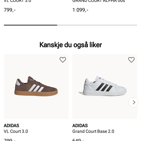
VL COURT 3.0
GRAND COURT ALPHA 00s
Pris
Pris
799,-
1 099,-
Kanskje du også liker
ADIDAS
ADIDAS
VL Court 3.0
Grand Court Base 2.0
Pris
Pris
799,-
649,-