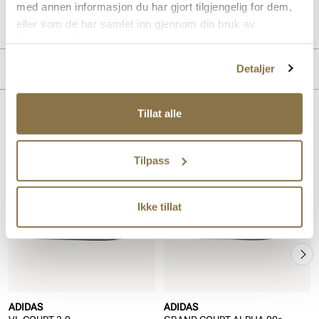
med annen informasjon du har gjort tilgjengelig for dem,
Art. nr
35843405
Lev. art. nr
ID6280
eller som de har samlet inn gjennom din bruk av
tjenestene deres.
Merke
Detaljer
Tillat alle
Lignende produkter
Tilpass
Ikke tillat
ADIDAS
ADIDAS