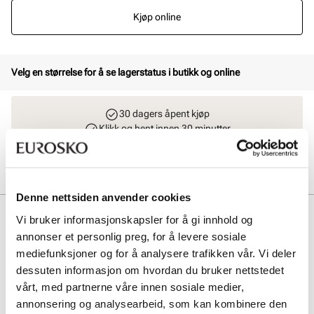
Kjøp online
Velg en størrelse for å se lagerstatus i butikk og online
30 dagers åpent kjøp
Klikk og hent innen 30 minutter
Hjemlevering 3-7 dager
Gratis retur i butikk
Denne nettsiden anvender cookies
Beskrivelse
Vi bruker informasjonskapsler for å gi innhold og
annonser et personlig preg, for å levere sosiale
VL Court 3.0 er en tidløs og retro sneaker fra adidas. Modellen er
mediefunksjoner og for å analysere trafikken vår. Vi deler
tydelig inspirert av den populære modellen Samba fra samme
dessuten informasjon om hvordan du bruker nettstedet
merke. En klassisk, kul og anerkjent silhuett med 3-Stripes og hvit
yttersåle i gummi.
vårt, med partnerne våre innen sosiale medier,
annonsering og analysearbeid, som kan kombinere den