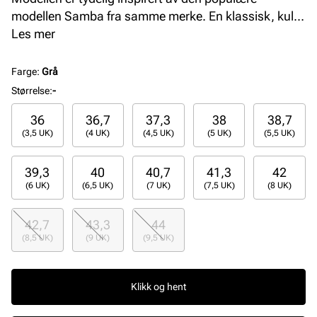
modellen Samba fra samme merke. En klassisk, kul
og anerkjent silhuett med 3-Stripes og hvit yttersåle i
Les mer
gummi.
Farge
:
Grå
Størrelse
:
-
36
36,7
37,3
38
38,7
(3,5 UK)
(4 UK)
(4,5 UK)
(5 UK)
(5,5 UK)
39,3
40
40,7
41,3
42
(6 UK)
(6,5 UK)
(7 UK)
(7,5 UK)
(8 UK)
42,7
43,3
44
(8,5 UK)
(9 UK)
(9,5 UK)
Klikk og hent