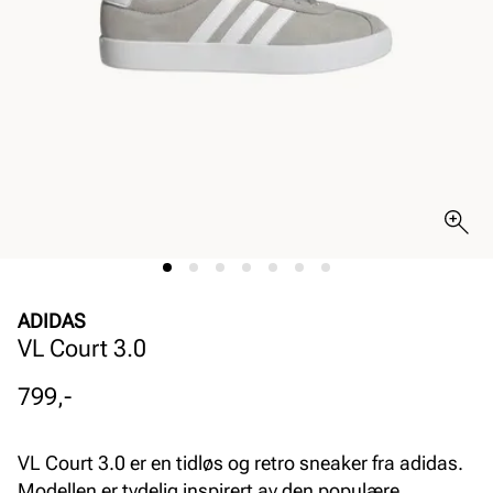
ADIDAS
VL Court 3.0
Pris
799,-
VL Court 3.0 er en tidløs og retro sneaker fra adidas.
Modellen er tydelig inspirert av den populære