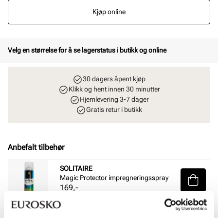
Kjøp online
Velg en størrelse for å se lagerstatus i butikk og online
30 dagers åpent kjøp
Klikk og hent innen 30 minutter
Hjemlevering 3-7 dager
Gratis retur i butikk
Anbefalt tilbehør
SOLITAIRE
Magic Protector impregneringsspray
Pris
169,-
SOLITAIRE