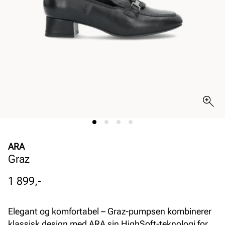
ARA
Graz
Pris
1 899,-
Elegant og komfortabel – Graz-pumpsen kombinerer
klassisk design med ARA sin HighSoft-teknologi for