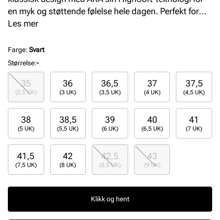
en myk og støttende følelse hele dagen. Perfekt for
deg som ønsker stil uten å ofre komfort.
Les mer
Farge
:
Svart
Størrelse
:
-
35
36
36,5
37
37,5
(2,5 UK)
(3 UK)
(3,5 UK)
(4 UK)
(4,5 UK)
38
38,5
39
40
41
(5 UK)
(5,5 UK)
(6 UK)
(6,5 UK)
(7 UK)
41,5
42
42,5
43
(7,5 UK)
(8 UK)
(8,5 UK)
(9 UK)
Klikk og hent