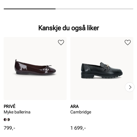
Kanskje du også liker
PRIVÉ
ARA
Myke ballerina
Cambridge
Pris
Pris
799,-
1 699,-