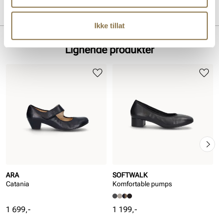
Produktdetaljer
Ikke tillat
Overdel:
Glatt skinn
For:
Textil
Lignende produkter
Såle:
Godt grep, Gummi
ARA
SOFTWALK
Catania
Komfortable pumps
Pris
Pris
1 699,-
1 199,-