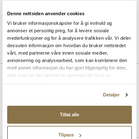
Sneaker Magic cleaning sett
Pris
229,-
Denne nettsiden anvender cookies
Vi bruker informasjonskapsler for å gi innhold og
SOLITAIRE
annonser et personlig preg, for å levere sosiale
Multicolour cream - nøytral
Pris
99,-
mediefunksjoner og for å analysere trafikken vår. Vi deler
dessuten informasjon om hvordan du bruker nettstedet
vårt, med partnerne våre innen sosiale medier,
annonsering og analysearbeid, som kan kombinere den
med annen informasjon du har gjort tilgjengelig for dem,
Beskrivelse
eller som de har samlet inn gjennom din bruk av
tjenestene deres.
Elegant og komfortabel – Graz-pumpsen kombinerer klassisk
design med ARA sin HighSoft-teknologi for en myk og støttende
Detaljer
følelse hele dagen. Perfekt for deg som ønsker stil uten å ofre
komfort.
Tillat alle
Art. nr
33157403
Lev. art. nr
12-20432
Tilpass