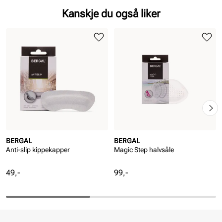
Kanskje du også liker
BERGAL
BERGAL
Anti-slip kippekapper
Magic Step halvsåle
Pris
Pris
49,-
99,-