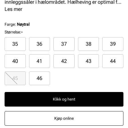
innleggssåler i hælområdet. Hælheving er optimal for
harde, ukomfortable sko og smertefulle hæler. Dobbel
Les mer
størrelse inndeling: 35/37, 38/40, 41/43 og 44/46.
Farge
:
Nøytral
Størrelse
:
-
35
36
37
38
39
40
41
42
43
44
45
46
Klikk og hent
Kjøp online