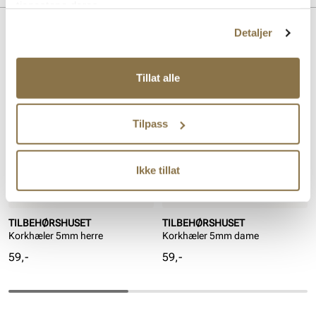
tjenestene deres.
Detaljer
Lignende produkter
Tillat alle
Tilpass
Ikke tillat
TILBEHØRSHUSET
TILBEHØRSHUSET
Korkhæler 5mm herre
Korkhæler 5mm dame
Pris
Pris
59,-
59,-