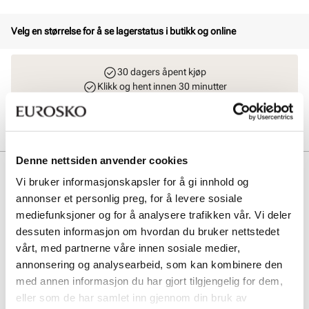
Velg en størrelse for å se lagerstatus i butikk og online
30 dagers åpent kjøp
Klikk og hent innen 30 minutter
Hjemlevering 3-7 dager
Gratis retur i butikk
Denne nettsiden anvender cookies
Beskrivelse
Vi bruker informasjonskapsler for å gi innhold og
annonser et personlig preg, for å levere sosiale
En støtdempende hælsåle i mykt latexskum, med overdel i skinn.
Skinnhelen kompenserer for slitte innleggssåler i hælområdet.
mediefunksjoner og for å analysere trafikken vår. Vi deler
Hælheving er optimal for harde, ukomfortable sko og smertefulle
dessuten informasjon om hvordan du bruker nettstedet
hæler. Dobbel størrelse inndeling: 35/37, 38/40, 41/43 og 44/46.
vårt, med partnerne våre innen sosiale medier,
annonsering og analysearbeid, som kan kombinere den
Art. nr
97343007
med annen informasjon du har gjort tilgjengelig for dem,
Lev. art. nr
4508
eller som de har samlet inn gjennom din bruk av