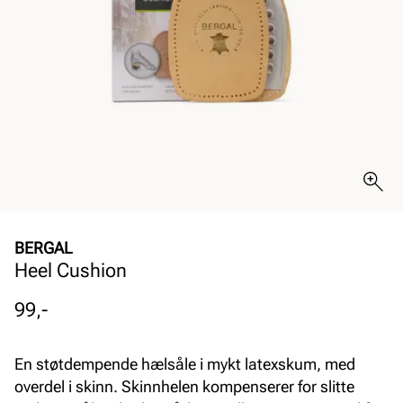
BERGAL
Heel Cushion
Pris
99,-
En støtdempende hælsåle i mykt latexskum, med
overdel i skinn. Skinnhelen kompenserer for slitte