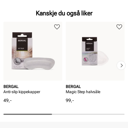
Kanskje du også liker
BERGAL
BERGAL
Anti-slip kippekapper
Magic Step halvsåle
Pris
Pris
49,-
99,-