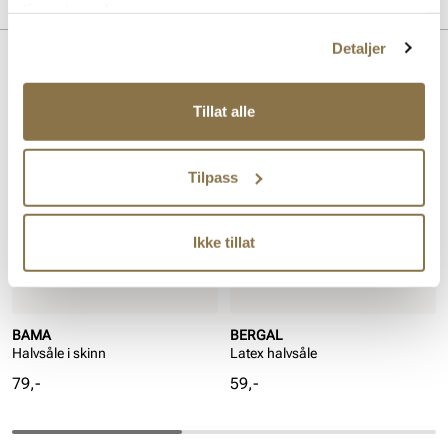
tjenestene deres.
Detaljer
Lignende produkter
Tillat alle
Tilpass
Ikke tillat
BAMA
BERGAL
Halvsåle i skinn
Latex halvsåle
Pris
Pris
79,-
59,-