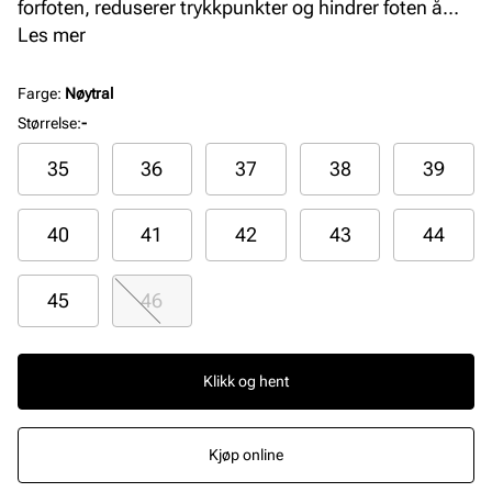
forfoten, reduserer trykkpunkter og hindrer foten å
skli fremover i skoen. Klipp av fremre del for bruk i
Les mer
f.eks. sandaler. Sklisikker og demping for foten. Aktivt
karbon som demper fotlukt.
Farge
:
Nøytral
Størrelse
:
-
35
36
37
38
39
40
41
42
43
44
45
46
Klikk og hent
Kjøp online