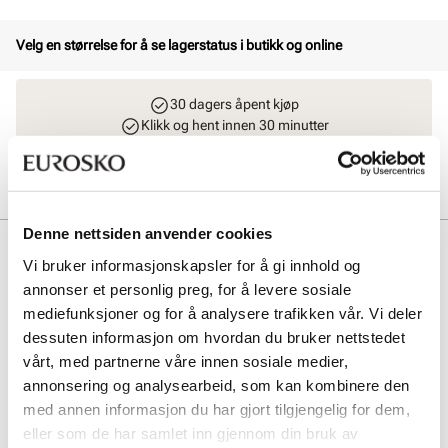
Velg en størrelse for å se lagerstatus i butikk og online
30 dagers åpent kjøp
Klikk og hent innen 30 minutter
Hjemlevering 3-7 dager
Gratis retur i butikk
Denne nettsiden anvender cookies
Beskrivelse
Vi bruker informasjonskapsler for å gi innhold og
annonser et personlig preg, for å levere sosiale
Komfortabel halvsåle for å polstre og forbedre hold i sko som er for
store eller for demping. Skal liggeunder forfoten, reduserer
mediefunksjoner og for å analysere trafikken vår. Vi deler
trykkpunkter og hindrer foten å skli fremover i skoen. Klipp av fremre
dessuten informasjon om hvordan du bruker nettstedet
del for bruk i f.eks. sandaler. Sklisikker og demping for foten. Aktivt
vårt, med partnerne våre innen sosiale medier,
karbon som demper fotlukt.
annonsering og analysearbeid, som kan kombinere den
med annen informasjon du har gjort tilgjengelig for dem,
Art. nr
97343004
eller som de har samlet inn gjennom din bruk av
Lev. art. nr
4008