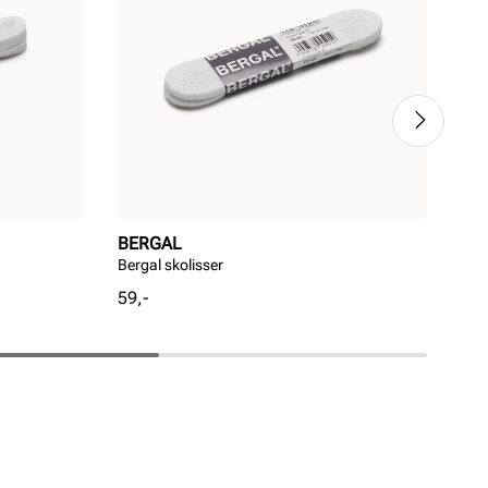
BERGAL
BE
Bergal skolisser
Ber
Pris
Pri
59,-
59,