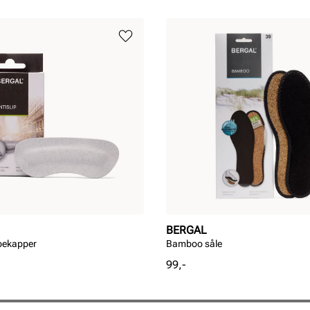
BERGAL
ppekapper
Bamboo såle
Pris
99,-