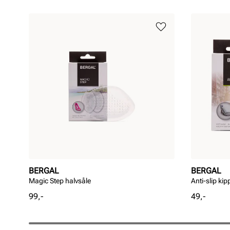
BERGAL
BERGAL
Magic Step halvsåle
Anti-slip ki
Pris
Pris
99,-
49,-