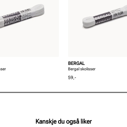
BERGAL
sser
Bergal skolisser
Pris
59,-
Kanskje du også liker