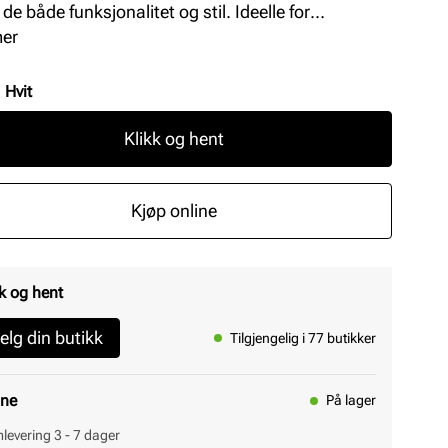
 de både funksjonalitet og stil. Ideelle for
agsbruk, disse lissene kombinerer kvalitet med
mer
et, og passer til de fleste skotyper.
:
Hvit
Klikk og hent
Kjøp online
k og hent
elg din butikk
Tilgjengelig i 77 butikker
ine
På lager
levering 3 - 7 dager