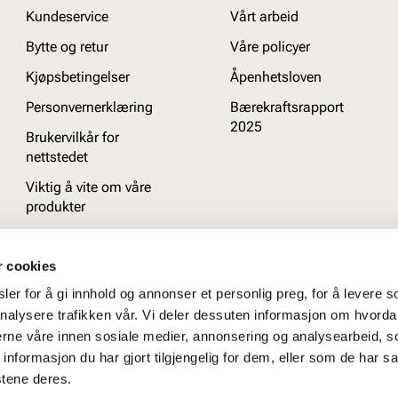
Kundeservice
Vårt arbeid
Bytte og retur
Våre policyer
Kjøpsbetingelser
Åpenhetsloven
Personvernerklæring
Bærekraftsrapport
2025
Brukervilkår for
nettstedet
Viktig å vite om våre
produkter
Ofte stilte spørsmål
r cookies
er for å gi innhold og annonser et personlig preg, for å levere s
nalysere trafikken vår. Vi deler dessuten informasjon om hvorda
nerne våre innen sosiale medier, annonsering og analysearbeid, 
formasjon du har gjort tilgjengelig for dem, eller som de har sa
stene deres.