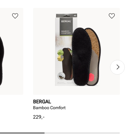
BERGAL
BE
Bamboo Comfort
Fre
Pris
Pri
229,-
99,