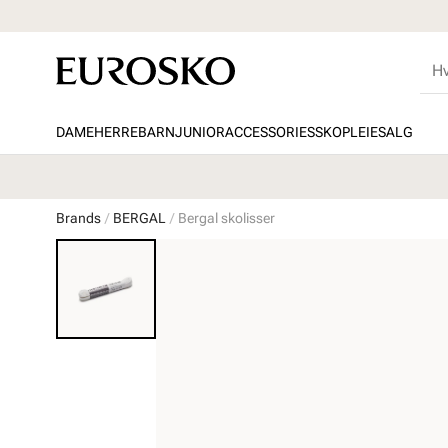
DAME
HERRE
BARN
JUNIOR
ACCESSORIES
SKOPLEIE
SALG
Brands
BERGAL
Bergal skolisser