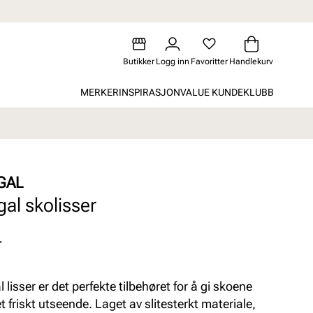
Butikker
Logg inn
Favoritter
Handlekurv
MERKER
INSPIRASJON
VALUE KUNDEKLUBB
GAL
gal skolisser
-
 lisser er det perfekte tilbehøret for å gi skoene
t friskt utseende. Laget av slitesterkt materiale,