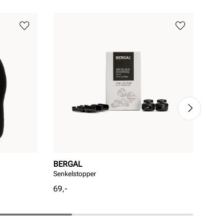
BERGAL
BE
Senkelstopper
Ber
Pris
Pri
69,-
199