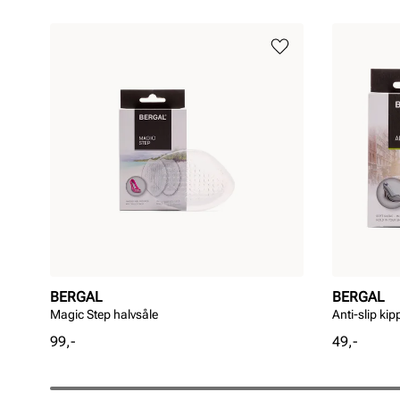
BERGAL
BERGAL
Magic Step halvsåle
Anti-slip ki
Pris
Pris
99,-
49,-