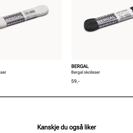
BERGAL
sser
Bergal skolisser
Pris
59,-
Kanskje du også liker