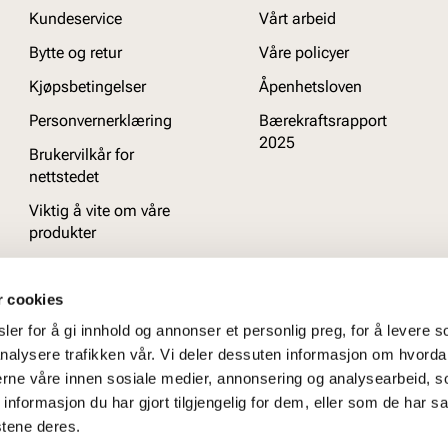
Kundeservice
Vårt arbeid
Bytte og retur
Våre policyer
Kjøpsbetingelser
Åpenhetsloven
Personvernerklæring
Bærekraftsrapport
2025
Brukervilkår for
nettstedet
Viktig å vite om våre
produkter
Ofte stilte spørsmål
r cookies
er for å gi innhold og annonser et personlig preg, for å levere s
nalysere trafikken vår. Vi deler dessuten informasjon om hvorda
nerne våre innen sosiale medier, annonsering og analysearbeid, 
formasjon du har gjort tilgjengelig for dem, eller som de har sa
stene deres.