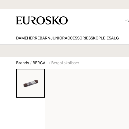
DAME
HERRE
BARN
JUNIOR
ACCESSORIES
SKOPLEIE
SALG
Brands
BERGAL
Bergal skolisser