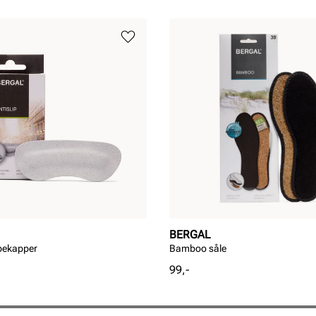
BERGAL
ppekapper
Bamboo såle
Pris
99,-