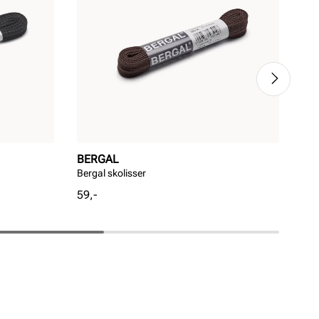
BERGAL
BE
Bergal skolisser
Ber
Pris
Pri
59,-
59,