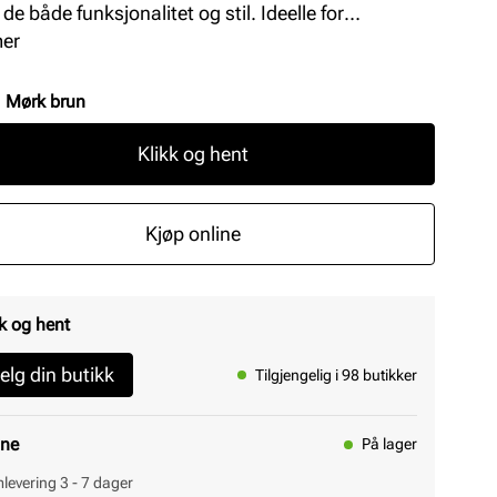
 de både funksjonalitet og stil. Ideelle for
agsbruk, disse lissene kombinerer kvalitet med
mer
et, og passer til de fleste skotyper.
:
Mørk brun
Klikk og hent
Kjøp online
k og hent
elg din butikk
Tilgjengelig i 98 butikker
ine
På lager
levering 3 - 7 dager