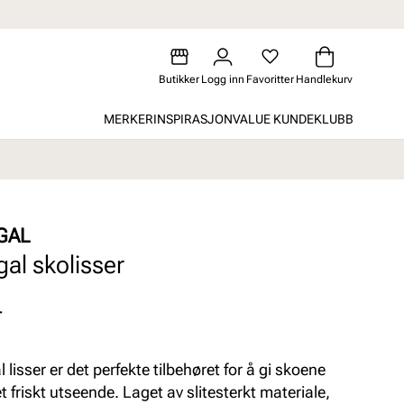
Butikker
Logg inn
Favoritter
Handlekurv
MERKER
INSPIRASJON
VALUE KUNDEKLUBB
GAL
gal skolisser
-
 lisser er det perfekte tilbehøret for å gi skoene
t friskt utseende. Laget av slitesterkt materiale,