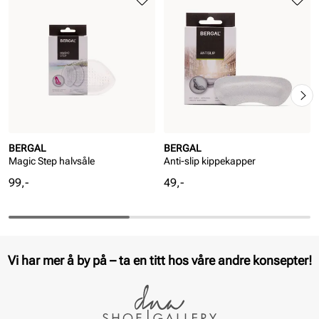
BERGAL
BERGAL
Magic Step halvsåle
Anti-slip kippekapper
Pris
Pris
99,-
49,-
Vi har mer å by på – ta en titt hos våre andre konsepter!