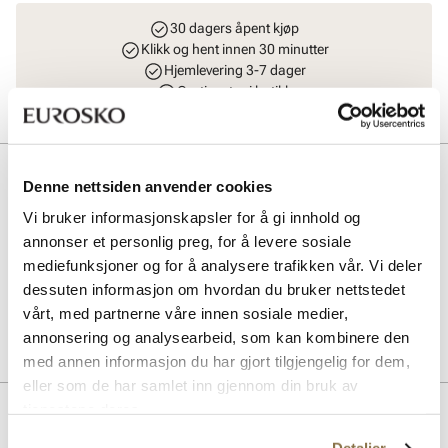
30 dagers åpent kjøp
Klikk og hent innen 30 minutter
Hjemlevering 3-7 dager
Gratis retur i butikk
Beskrivelse
Denne nettsiden anvender cookies
Bergal lisser er det perfekte tilbehøret for å gi skoene dine et friskt
Vi bruker informasjonskapsler for å gi innhold og
utseende. Laget av slitesterkt materiale, sikrer de både funksjonalitet
annonser et personlig preg, for å levere sosiale
og stil. Ideelle for hverdagsbruk, disse lissene kombinerer kvalitet
mediefunksjoner og for å analysere trafikken vår. Vi deler
med enkelhet, og passer til de fleste skotyper.
dessuten informasjon om hvordan du bruker nettstedet
vårt, med partnerne våre innen sosiale medier,
Art. nr
97153036
annonsering og analysearbeid, som kan kombinere den
Lev. art. nr
1856
med annen informasjon du har gjort tilgjengelig for dem,
eller som de har samlet inn gjennom din bruk av
tjenestene deres.
Lignende produkter