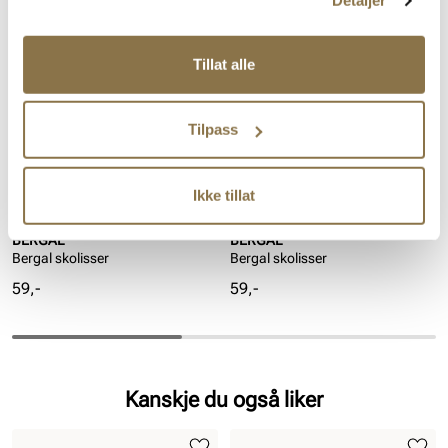
Detaljer
Tillat alle
Tilpass
Ikke tillat
BERGAL
BERGAL
Bergal skolisser
Bergal skolisser
Pris
Pris
59,-
59,-
Kanskje du også liker