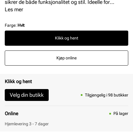
sikrer de både funksjonalitet og stil. Ideelle for
hverdagsbruk, disse lissene kombinerer kvalitet med
Les mer
enkelhet, og passer til de fleste skotyper.
Farge
:
Hvit
Klikk og hent
Kjøp online
Klikk og hent
Velg din butikk
Tilgjengelig i 98 butikker
Online
På lager
Hjemlevering 3 - 7 dager