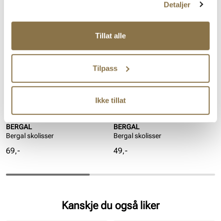
Lignende produkter
Detaljer
Tillat alle
Tilpass
Ikke tillat
BERGAL
BERGAL
Bergal skolisser
Bergal skolisser
Pris
Pris
69,-
49,-
Kanskje du også liker