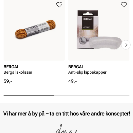
BERGAL
BERGAL
Bergal skolisser
Anti-slip kippekapper
Pris
Pris
59,-
49,-
Vi har mer å by på – ta en titt hos våre andre konsepter!