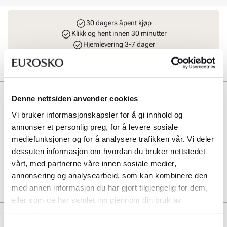
30 dagers åpent kjøp
Klikk og hent innen 30 minutter
Hjemlevering 3-7 dager
Gratis retur i butikk
Beskrivelse
Denne nettsiden anvender cookies
Vi bruker informasjonskapsler for å gi innhold og
Bergal lisser er det perfekte tilbehøret for å gi skoene dine et friskt
utseende. Laget av slitesterkt materiale, sikrer de både funksjonalitet
annonser et personlig preg, for å levere sosiale
og stil. Ideelle for hverdagsbruk, disse lissene kombinerer kvalitet
mediefunksjoner og for å analysere trafikken vår. Vi deler
med enkelhet, og passer til de fleste skotyper.
dessuten informasjon om hvordan du bruker nettstedet
vårt, med partnerne våre innen sosiale medier,
Art. nr
97163001
annonsering og analysearbeid, som kan kombinere den
Lev. art. nr
1807
med annen informasjon du har gjort tilgjengelig for dem,
eller som de har samlet inn gjennom din bruk av
tjenestene deres.