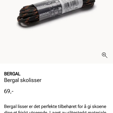
BERGAL
Bergal skolisser
Pris
69,-
Bergal lisser er det perfekte tilbehøret for å gi skoene
dine et friskt utseende. Laget av slitesterkt materiale,