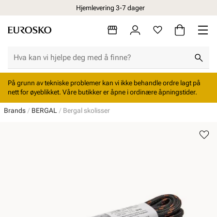
Hjemlevering 3-7 dager
På grunn av tekniske problemer kan vi ikke behandle ordre lagt på
nett for øyeblikket. Våre butikker er åpne i ordinære åpningstider.
Brands
BERGAL
Bergal skolisser