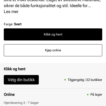
sikrer de både funksjonalitet og stil. Ideelle for
hverdagsbruk, disse lissene kombinerer kvalitet med
Les mer
enkelhet, og passer til de fleste skotyper.
Farge
:
Svart
Klikk og hent
Kjøp online
Klikk og hent
Velg din butikk
Tilgjengelig i 32 butikker
Online
På lager
Hjemlevering 3 - 7 dager