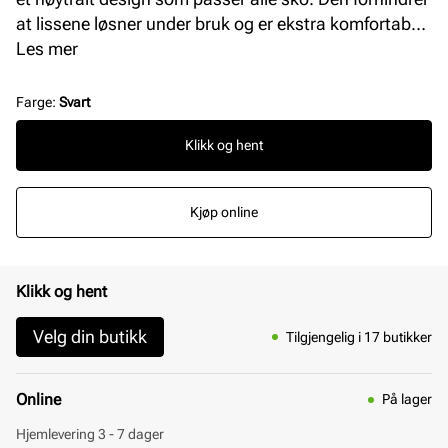
at lissene løsner under bruk og er ekstra komfortabel i
kombinasjon med elastiske lisser – en enkel løsning
Les mer
for en hektisk hverdag.
Farge
:
Svart
Klikk og hent
Kjøp online
Klikk og hent
Velg din butikk
Tilgjengelig i 17 butikker
Online
På lager
Hjemlevering 3 - 7 dager