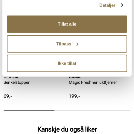
Lignende produkter
Detaljer
Tillat alle
Tilpass
Ikke tillat
BERGAL
BAMA
Senkelstopper
Magic Freshner luktfjerner
Pris
Pris
69,-
199,-
Kanskje du også liker