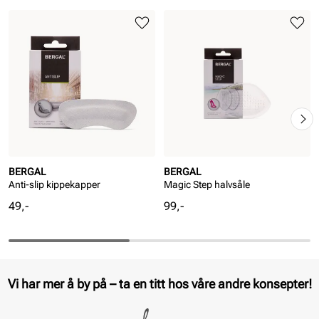
BERGAL
BERGAL
Anti-slip kippekapper
Magic Step halvsåle
Pris
Pris
49,-
99,-
Vi har mer å by på – ta en titt hos våre andre konsepter!