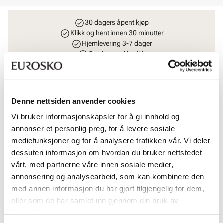
30 dagers åpent kjøp
Klikk og hent innen 30 minutter
Hjemlevering 3-7 dager
Gratis retur i butikk
Beskrivelse
Denne nettsiden anvender cookies
Bergal Senkestopper er laget av slitesterk plast med et nøytralt
Vi bruker informasjonskapsler for å gi innhold og
design som passer alle sko. Den forhindrer at lissene løsner under
annonser et personlig preg, for å levere sosiale
bruk og er ekstra komfortabel i kombinasjon med elastiske lisser –
mediefunksjoner og for å analysere trafikken vår. Vi deler
en enkel løsning for en hektisk hverdag.
dessuten informasjon om hvordan du bruker nettstedet
vårt, med partnerne våre innen sosiale medier,
Art. nr
97163008
annonsering og analysearbeid, som kan kombinere den
Lev. art. nr
1901
med annen informasjon du har gjort tilgjengelig for dem,
eller som de har samlet inn gjennom din bruk av
tjenestene deres.