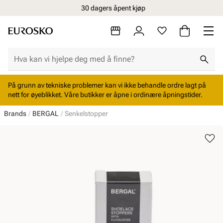
30 dagers åpent kjøp
På grunn av tekniske problemer kan vi ikke behandle ordre lagt på
nett for øyeblikket. Våre butikker er åpne i ordinære åpningstider.
Brands
BERGAL
Senkelstopper