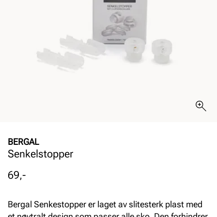
BERGAL
Senkelstopper
Pris
69,-
Bergal Senkestopper er laget av slitesterk plast med
et nøytralt design som passer alle sko. Den forhindrer