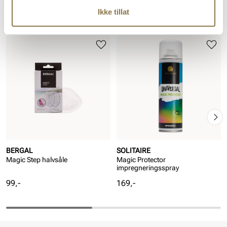
Ikke tillat
Kanskje du også liker
BERGAL
SOLITAIRE
Magic Step halvsåle
Magic Protector
impregneringsspray
Pris
Pris
99,-
169,-