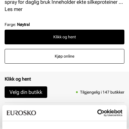
spray for daglig bruk Inneholder ekte silkeproteiner og
aktive midler for å redusere friksjon. Beskyttelse mot
Les mer
friksjon i skoene dine – med eller uten sokker og
strømper. Holder føttene komfortable, tørre og friske,
Farge
:
Nøytral
hemmer vekst av bakterier og sopp. Ingen kunstige
Klikk og hent
fargestoffer, aluminiumsalter eller parabener.
Kjøp online
Klikk og hent
Velg din butikk
Tilgjengelig i 147 butikker
Online
På lager
Hjemlevering 3 - 7 dager