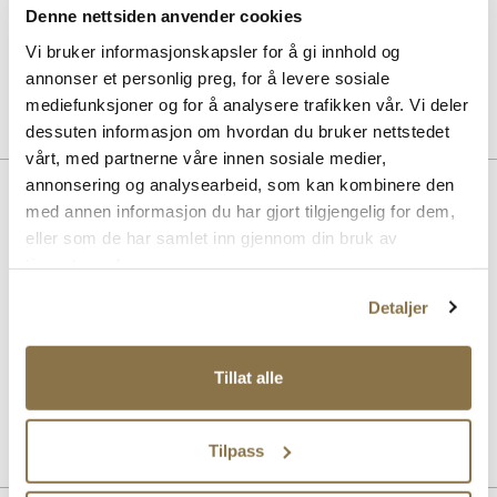
Denne nettsiden anvender cookies
30 dagers åpent kjøp
Vi bruker informasjonskapsler for å gi innhold og
Klikk og hent innen 30 minutter
annonser et personlig preg, for å levere sosiale
Hjemlevering 3-7 dager
Gratis retur i butikk
mediefunksjoner og for å analysere trafikken vår. Vi deler
dessuten informasjon om hvordan du bruker nettstedet
vårt, med partnerne våre innen sosiale medier,
annonsering og analysearbeid, som kan kombinere den
Beskrivelse
med annen informasjon du har gjort tilgjengelig for dem,
Friksjonsavlastende fotspray med ekte silke
eller som de har samlet inn gjennom din bruk av
deodorantbeskyttelse.Forfriskende beskyttende spray for daglig
tjenestene deres.
bruk Inneholder ekte silkeproteiner og aktive midler for å redusere
friksjon. Beskyttelse mot friksjon i skoene dine – med eller uten
Detaljer
sokker og strømper. Holder føttene komfortable, tørre og friske,
hemmer vekst av bakterier og sopp. Ingen kunstige fargestoffer,
aluminiumsalter eller parabener.
Tillat alle
Art. nr
97743013
Lev. art. nr
2933
Tilpass