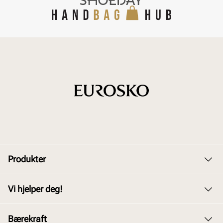
Produkter
Dame
Vi hjelper deg!
Herre
Kundeservice
Bærekraft
Barn