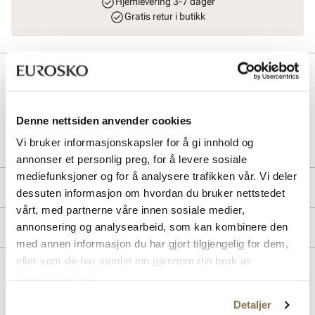
Hjemlevering 3-7 dager
Gratis retur i butikk
Beskrivelse
Denne nettsiden anvender cookies
Art. nr
27857405
Vi bruker informasjonskapsler for å gi innhold og
Lev. art. nr
1030165
annonser et personlig preg, for å levere sosiale
mediefunksjoner og for å analysere trafikken vår. Vi deler
Produktdetaljer
dessuten informasjon om hvordan du bruker nettstedet
vårt, med partnerne våre innen sosiale medier,
Overdel:
Ull
Merke
annonsering og analysearbeid, som kan kombinere den
For:
Ull
med annen informasjon du har gjort tilgjengelig for dem,
eller som de har samlet inn gjennom din bruk av
tjenestene deres.
Lignende produkter
Detaljer