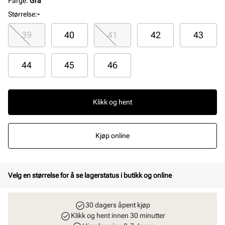
Farge
:
Grå
Størrelse
:
-
39
40
41
42
43
44
45
46
Klikk og hent
Kjøp online
Velg en størrelse for å se lagerstatus i butikk og online
30 dagers åpent kjøp
Klikk og hent innen 30 minutter