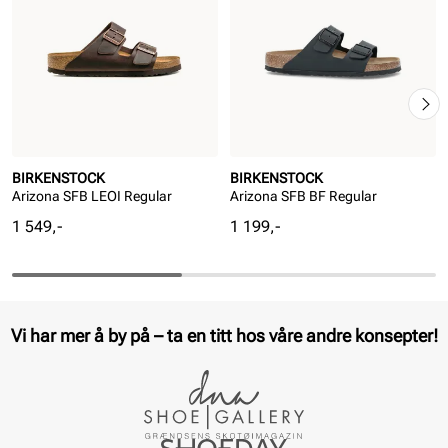
BIRKENSTOCK
BIRKENSTOCK
Arizona SFB LEOI Regular
Arizona SFB BF Regular
Pris
Pris
1 549,-
1 199,-
Vi har mer å by på – ta en titt hos våre andre konsepter!