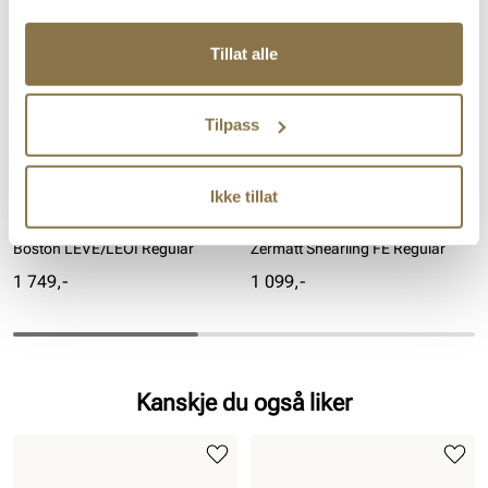
Tillat alle
Tilpass
Ikke tillat
BIRKENSTOCK
BIRKENSTOCK
Boston LEVE/LEOI Regular
Zermatt Shearling FE Regular
Pris
Pris
1 749,-
1 099,-
Kanskje du også liker