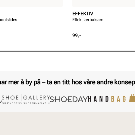
EFFEKTIV
oolslides
Effekt lærbalsam
Pris
99,-
har mer å by på – ta en titt hos våre andre konsep