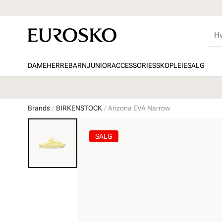
DAME
HERRE
BARN
JUNIOR
ACCESSORIES
SKOPLEIE
SALG
Brands
BIRKENSTOCK
Arizona EVA Narrow
SALG