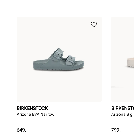
BIRKENSTOCK
BIRKENST
Arizona EVA Narrow
Arizona Big
Pris
Pris
649,-
799,-