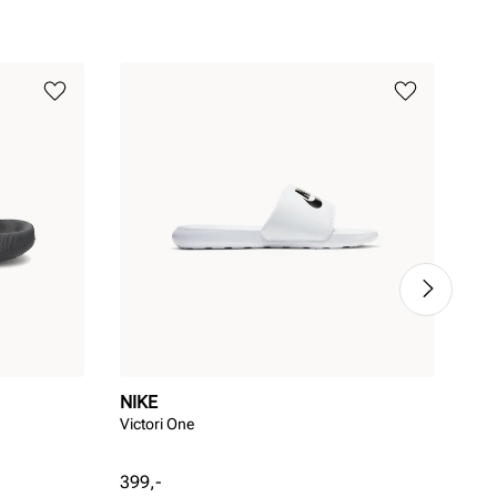
NIKE
AD
Victori One
Adi
Pris
Pri
399,-
279