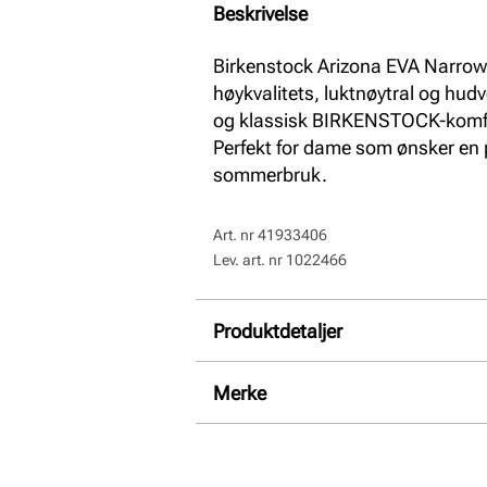
Beskrivelse
Birkenstock Arizona EVA Narrow e
høykvalitets, luktnøytral og hud
og klassisk BIRKENSTOCK-komfort
Perfekt for dame som ønsker en p
sommerbruk.
Art. nr
41933406
Lev. art. nr
1022466
Produktdetaljer
Overdel:
Syntetisk
Merke
For:
Syntet