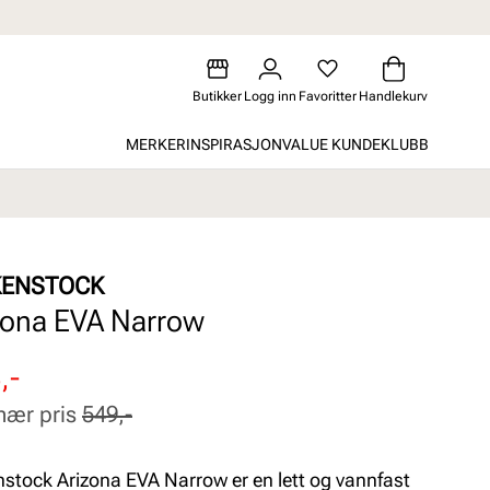
Butikker
Logg inn
Favoritter
Handlekurv
MERKER
INSPIRASJON
VALUE KUNDEKLUBB
KENSTOCK
zona EVA Narrow
attert
inær
,-
nær pris
549,-
nstock Arizona EVA Narrow er en lett og vannfast