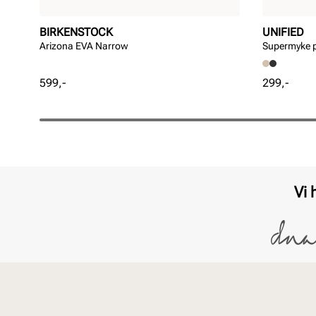
BIRKENSTOCK
UNIFIED
Arizona EVA Narrow
Supermyke p
Pris
Pris
599,-
299,-
Vi 