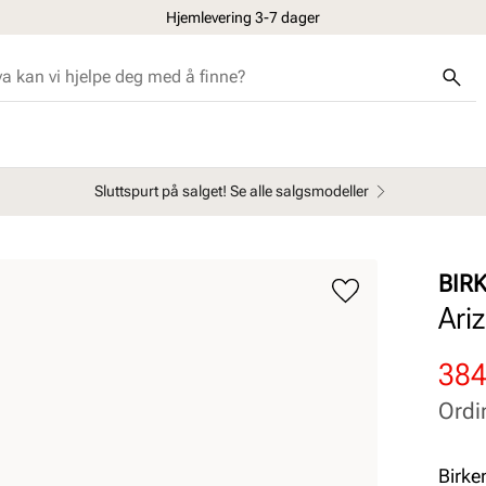
Hjemlevering 3-7 dager
Sluttspurt på salget! Se alle salgsmodeller
BIR
Ari
Rab
Ord
384
pris
pris
Ordi
Pris
Pris
Birke