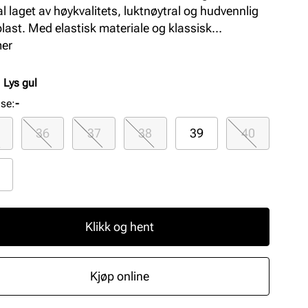
l laget av høykvalitets, luktnøytral og hudvennlig
last. Med elastisk materiale og klassisk
NSTOCK-komfort gir den optimal støtte og
mer
styrke. Perfekt for dame som ønsker en praktisk og
elig sandal til sommerbruk.
:
Lys gul
lse
:
-
36
37
38
39
40
Klikk og hent
Kjøp online