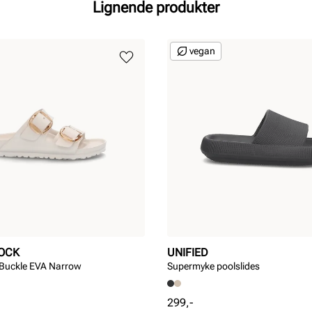
Lignende produkter
vegan
OCK
UNIFIED
 Buckle EVA Narrow
Supermyke poolslides
Pris
299,-