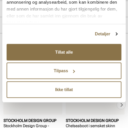
annonsering og analysearbeid, som kan kombinere den
Produktdetaljer
med annen informasjon du har gjort tilgjengelig for dem,
eller som de har samlet inn gjennom din bruk av
Overdel:
Semsket skinn
tjenestene deres.
Merke
For:
Uforet
Detaljer
Såle:
Godt grep
Lignende produkter
Tillat alle
Tilpass
Ikke tillat
STOCKHOLM DESIGN GROUP
STOCKHOLM DESIGN GROUP
Stockholm Design Group -
Chelseaboot i semsket skinn