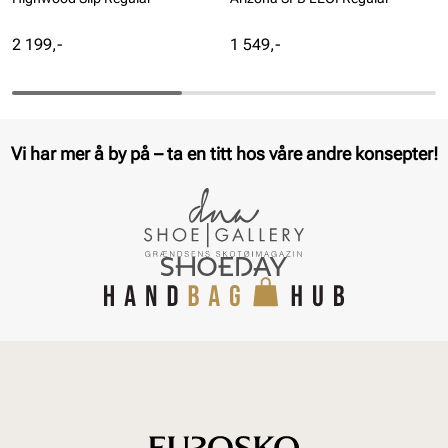
Pris
Pris
2 199,-
1 549,-
Vi har mer å by på – ta en titt hos våre andre konsepter!