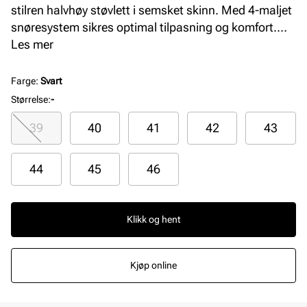
stilren halvhøy støvlett i semsket skinn. Med 4-maljet
snøresystem sikres optimal tilpasning og komfort.
Uforet design gir allsidighet, mens yttersålen gir godt
Les mer
grep. Perfekt for herre som ønsker en klassisk og
funksjonell snøreboot.
Farge
:
Svart
Størrelse
:
-
39
40
41
42
43
44
45
46
Klikk og hent
Kjøp online