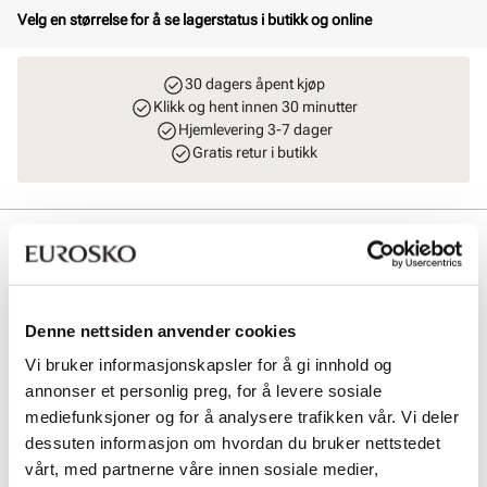
Velg en størrelse for å se lagerstatus i butikk og online
30 dagers åpent kjøp
Klikk og hent innen 30 minutter
Hjemlevering 3-7 dager
Gratis retur i butikk
Beskrivelse
BIRKENSTOCK Uppsala Mid LEVE Regular er en stilren halvhøy
støvlett i semsket skinn. Med 4-maljet snøresystem sikres optimal
tilpasning og komfort. Uforet design gir allsidighet, mens yttersålen
Denne nettsiden anvender cookies
gir godt grep. Perfekt for herre som ønsker en klassisk og funksjonell
Vi bruker informasjonskapsler for å gi innhold og
snøreboot.
annonser et personlig preg, for å levere sosiale
mediefunksjoner og for å analysere trafikken vår. Vi deler
Art. nr
21147401
dessuten informasjon om hvordan du bruker nettstedet
Lev. art. nr
1028115
vårt, med partnerne våre innen sosiale medier,