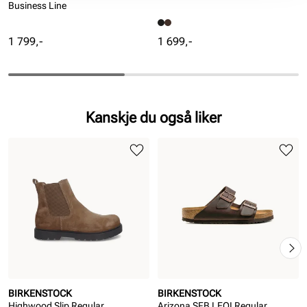
Business Line
Pris
Pris
1 799,-
1 699,-
Kanskje du også liker
BIRKENSTOCK
BIRKENSTOCK
Highwood Slip Regular
Arizona SFB LEOI Regular