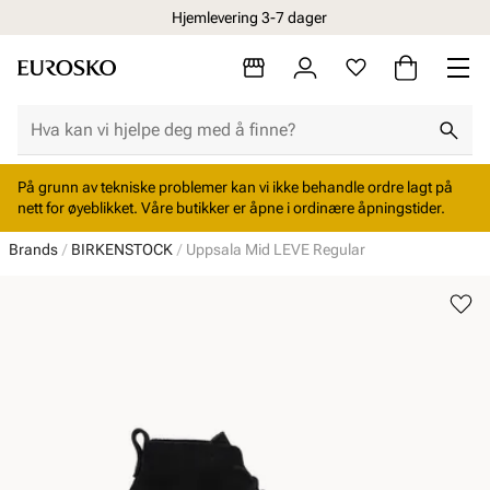
Hjemlevering 3-7 dager
På grunn av tekniske problemer kan vi ikke behandle ordre lagt på
nett for øyeblikket. Våre butikker er åpne i ordinære åpningstider.
Brands
BIRKENSTOCK
Uppsala Mid LEVE Regular