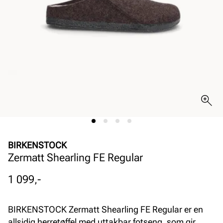
BIRKENSTOCK
Zermatt Shearling FE Regular
Pris
1 099,-
BIRKENSTOCK Zermatt Shearling FE Regular er en
allsidig herretøffel med uttakbar fotseng, som gir