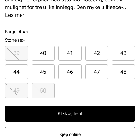
mulighet for tre ulike innlegg. Den myke ullfleece-
overdelen og lammefellsdekksålen holder føttene
Les mer
varme året rundt. Sålen i syntet og gummi sikrer god
slitestyrke og komfort ved bruk. Farge: Mocca
Farge
:
Brun
Størrelse
:
-
39
40
41
42
43
44
45
46
47
48
49
50
Klikk og hent
Kjøp online