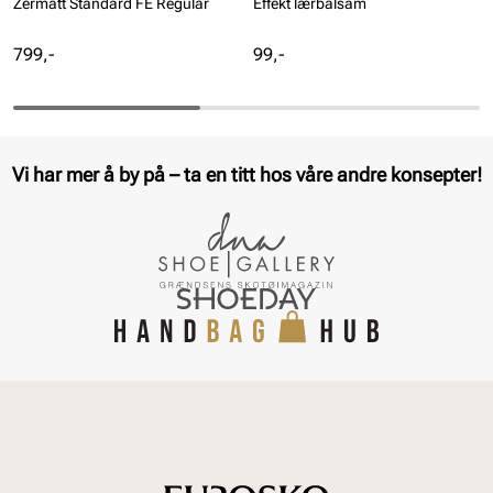
Zermatt Standard FE Regular
Effekt lærbalsam
Pris
Pris
799,-
99,-
Vi har mer å by på – ta en titt hos våre andre konsepter!