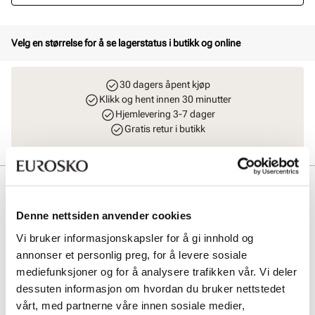
Velg en størrelse for å se lagerstatus i butikk og online
30 dagers åpent kjøp
Klikk og hent innen 30 minutter
Hjemlevering 3-7 dager
Gratis retur i butikk
Beskrivelse
BIRKENSTOCK Zermatt Shearling FE Regular er en allsidig
Denne nettsiden anvender cookies
herretøffel med uttakbar fotseng, som gir mulighet for tre ulike
Vi bruker informasjonskapsler for å gi innhold og
innlegg. Den myke ullfleece-overdelen og lammefellsdekksålen
annonser et personlig preg, for å levere sosiale
holder føttene varme året rundt. Sålen i syntet og gummi sikrer god
slitestyrke og komfort ved bruk. Farge: Mocca
mediefunksjoner og for å analysere trafikken vår. Vi deler
dessuten informasjon om hvordan du bruker nettstedet
vårt, med partnerne våre innen sosiale medier,
Art. nr
27247404