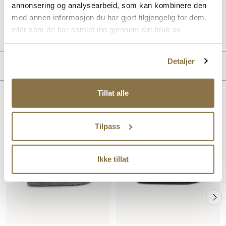
Lev. art. nr
1016570
annonsering og analysearbeid, som kan kombinere den
med annen informasjon du har gjort tilgjengelig for dem,
eller som de har samlet inn gjennom din bruk av
Produktdetaljer
tjenestene deres.
Overdel:
Ull
Detaljer
Merke
For:
Lammepels
Såle:
Syntet/Gummi
Tillat alle
Lignende produkter
Tilpass
Ikke tillat