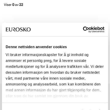
Viser
0
av
22
Viser
0
av
22
Om Birkenstock
Denne nettsiden anvender cookies
Birkenstock er verdenskjent for sitt tidløse design og høy komfort.
Vi bruker informasjonskapsler for å gi innhold og
Den karakteristiske fotsengen gir naturlig støtte og gjør sandalene til
annonser et personlig preg, for å levere sosiale
en favoritt for både hverdagsbruk og ferier. Med slitesterke
mediefunksjoner og for å analysere trafikken vår. Vi deler
materialer og klassiske linjer er Birkenstock et komfortvalg som aldri
dessuten informasjon om hvordan du bruker nettstedet
går av moten.
vårt, med partnerne våre innen sosiale medier,
annonsering og analysearbeid, som kan kombinere den
med annen informasjon du har gjort tilgjengelig for dem,
Vi har mer å by på – ta en titt hos våre andre konsepter!
eller som de har samlet inn gjennom din bruk av
tjenestene deres.