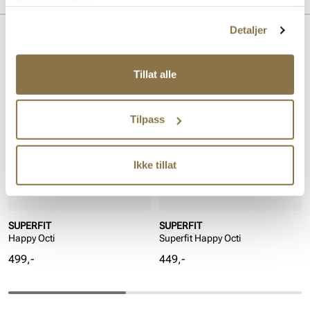
tjenestene deres.
Overdel:
Textil
Detaljer
For:
Textil
Lignende produkter
Tillat alle
Tilpass
Ikke tillat
SUPERFIT
SUPERFIT
Happy Octi
Superfit Happy Octi
Pris
Pris
499,-
449,-