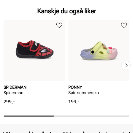
Kanskje du også liker
SPIDERMAN
PONNY
Spiderman
Søte sommersko
Pris
Pris
299,-
199,-