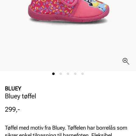
BLUEY
Bluey tøffel
Pris
299,-
Tøffel med motiv fra Bluey. Tøffelen har borrelås som
sikrer enkel tilpasning til barnefoten. Fleksibel