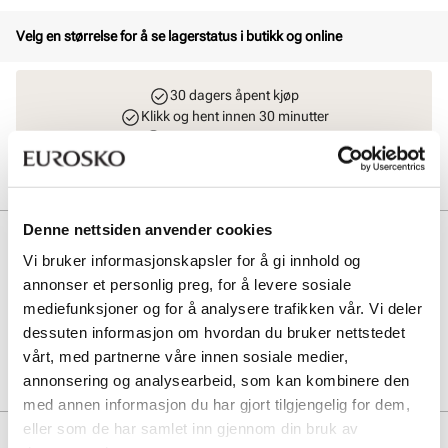
Velg en størrelse for å se lagerstatus i butikk og online
30 dagers åpent kjøp
Klikk og hent innen 30 minutter
Hjemlevering 3-7 dager
Gratis retur i butikk
Denne nettsiden anvender cookies
Beskrivelse
Vi bruker informasjonskapsler for å gi innhold og
Tøffel med motiv fra Bluey. Tøffelen har borrelås som sikrer enkel
annonser et personlig preg, for å levere sosiale
tilpasning til barnefoten. Fleksibel gummisåle som gir godt grep.
mediefunksjoner og for å analysere trafikken vår. Vi deler
dessuten informasjon om hvordan du bruker nettstedet
Art. nr
87357001
vårt, med partnerne våre innen sosiale medier,
Lev. art. nr
25H4301
annonsering og analysearbeid, som kan kombinere den
med annen informasjon du har gjort tilgjengelig for dem,
eller som de har samlet inn gjennom din bruk av
Produktdetaljer