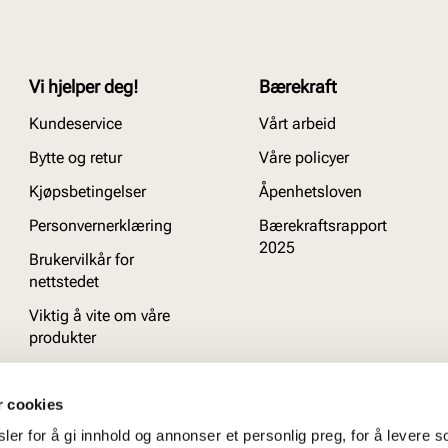
Vi hjelper deg!
Bærekraft
Kundeservice
Vårt arbeid
Bytte og retur
Våre policyer
Kjøpsbetingelser
Åpenhetsloven
Personvernerklæring
Bærekraftsrapport
2025
Brukervilkår for
nettstedet
Viktig å vite om våre
produkter
Ofte stilte spørsmål
r cookies
er for å gi innhold og annonser et personlig preg, for å levere s