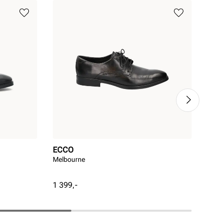
ECCO
ST
Melbourne
Sto
Pris
Pri
1 399,-
1 5