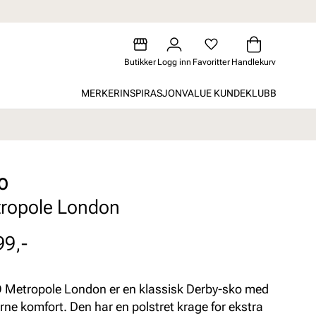
Butikker
Logg inn
Favoritter
Handlekurv
MERKER
INSPIRASJON
VALUE KUNDEKLUBB
O
ropole London
99,-
Metropole London er en klassisk Derby-sko med
ne komfort. Den har en polstret krage for ekstra