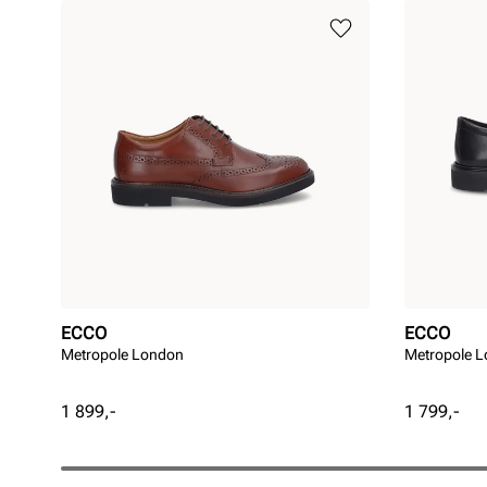
ECCO
ECCO
Metropole London
Metropole 
Pris
Pris
1 899,-
1 799,-