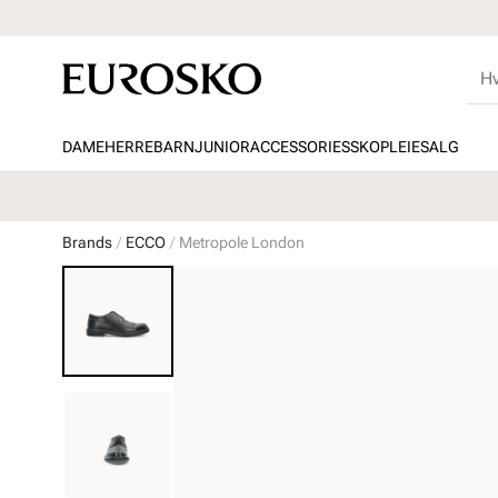
DAME
HERRE
BARN
JUNIOR
ACCESSORIES
SKOPLEIE
SALG
Brands
ECCO
Metropole London