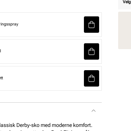
Velg
ringsspray
l
tt
lassisk Derby-sko med moderne komfort.