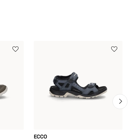
ECCO
EC