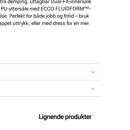
stra demping, uttagbar Dual-Fit-innersåle
lett PU-yttersåle med ECCO FLUIDFORM™-
lse. Perfekt for både jobb og fritid – bruk
appet uttrykk, eller med dress for en mer
Lignende produkter