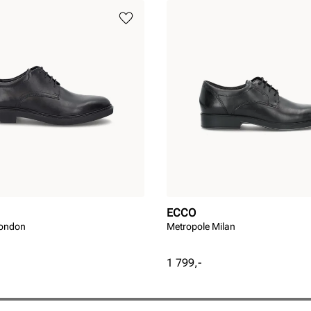
ECCO
London
Metropole Milan
Pris
1 799,-