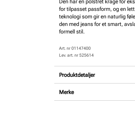
Den har en polstret krage for ek
for tilpasset passform, og en 
teknologi som gir en naturlig føle
den med jeans for et smart, avsl
formell stil.
Art. nr
01147400
Lev. art. nr
525614
Produktdetaljer
Overdel:
Glatt skinn
Merke
For:
Skinn
Såle:
Støtdempende