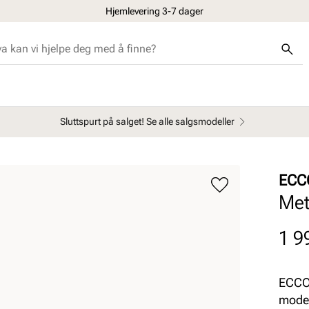
Hjemlevering 3-7 dager
Sluttspurt på salget! Se alle salgsmodeller
ECC
Met
Pris
1 9
ECCO 
moder