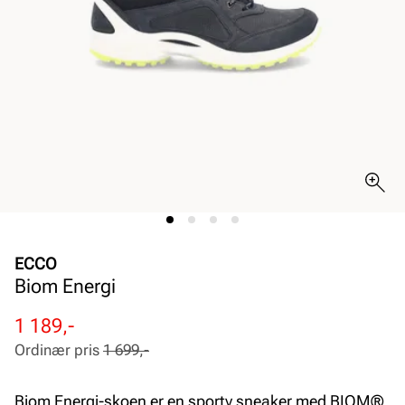
ECCO
Biom Energi
Rabattert
Ordinær
1 189,-
pris
pris
Ordinær pris
1 699,-
Pris
Pris
Biom Energi-skoen er en sporty sneaker med BIOM®