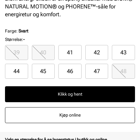
NATURAL MOTION® og PHORENE™-såle for
energiretur og komfort.
Farge
:
Svart
Størrelse
:
-
39
40
41
42
43
44
45
46
47
48
Klikk og hent
Kjøp online
Velg en størrelse for å se lagerstatus i butikk og online