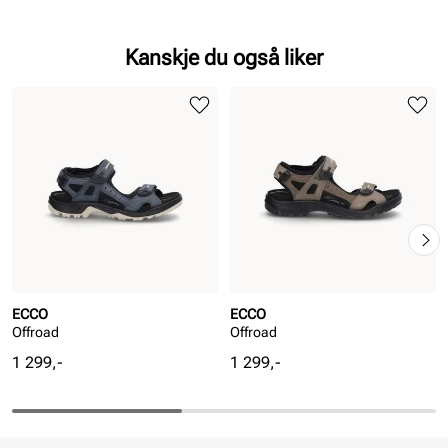
Kanskje du også liker
ECCO
ECCO
Offroad
Offroad
Pris
Pris
1 299,-
1 299,-