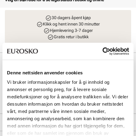
30 dagers åpent kjøp
Klikk og hent innen 30 minutter
Hjemlevering 3-7 dager
Gratis retur i butikk
Beskrivelse
Denne nettsiden anvender cookies
Biom Energi-skoen er en sporty sneaker med BIOM® NATURAL
MOTION® og PHORENE™-såle for energiretur og komfort.
Vi bruker informasjonskapsler for å gi innhold og
annonser et personlig preg, for å levere sosiale
Art. nr
02157411
mediefunksjoner og for å analysere trafikken vår. Vi deler
Lev. art. nr
850814
dessuten informasjon om hvordan du bruker nettstedet
vårt, med partnerne våre innen sosiale medier,
annonsering og analysearbeid, som kan kombinere den
Produktdetaljer
med annen informasjon du har gjort tilgjengelig for dem,
eller som de har samlet inn gjennom din bruk av
Overdel:
Nubuk skinn