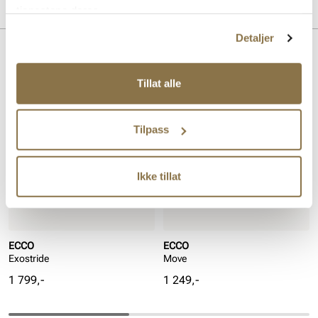
Merke
tjenestene deres.
For:
Textil
Såle:
Godt grep, Gummi, Støtdempende
Detaljer
Lignende produkter
Tillat alle
Tilpass
Ikke tillat
ECCO
ECCO
Exostride
Move
Pris
Pris
1 799,-
1 249,-