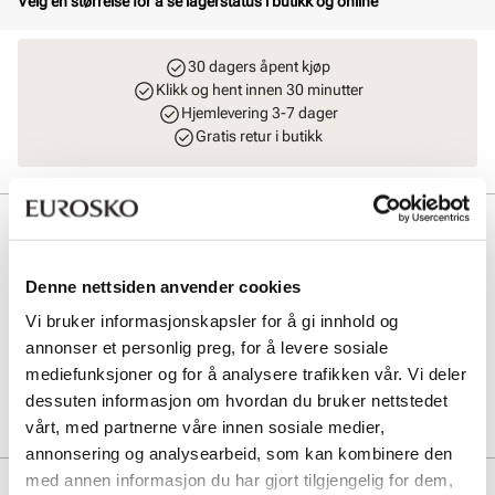
Velg en størrelse for å se lagerstatus i butikk og online
30 dagers åpent kjøp
Klikk og hent innen 30 minutter
Hjemlevering 3-7 dager
Gratis retur i butikk
Beskrivelse
Ecco Terracaruise LT er den perfekte skoen for både eventyr og
Denne nettsiden anvender cookies
hverdagsbruk. Med fleksibel, pustende mesh-overdel og strikklisser
med hurtigknapp, får du overlegen komfort og enkel justering. Den
Vi bruker informasjonskapsler for å gi innhold og
gir god lufting og gå-komfort hele dagen.
annonser et personlig preg, for å levere sosiale
mediefunksjoner og for å analysere trafikken vår. Vi deler
Art. nr
13953400
dessuten informasjon om hvordan du bruker nettstedet
Lev. art. nr
825774
vårt, med partnerne våre innen sosiale medier,
annonsering og analysearbeid, som kan kombinere den
med annen informasjon du har gjort tilgjengelig for dem,
Produktdetaljer