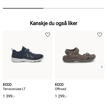
Kanskje du også liker
ECCO
ECCO
Terracaruise LT
Offroad
Pris
Pris
1 399,-
1 299,-