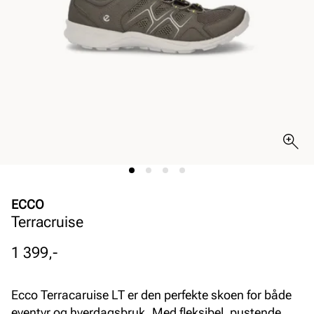
ECCO
Terracruise
Pris
1 399,-
Ecco Terracaruise LT er den perfekte skoen for både
eventyr og hverdagsbruk. Med fleksibel, pustende