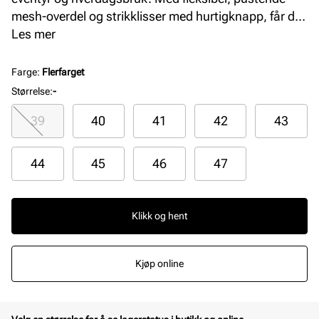
mesh-overdel og strikklisser med hurtigknapp, får du
overlegen komfort og enkel justering. Den gir god
Les mer
lufting og gå-komfort hele dagen.
Farge
:
Flerfarget
Størrelse
:
-
39
40
41
42
43
44
45
46
47
Klikk og hent
Kjøp online