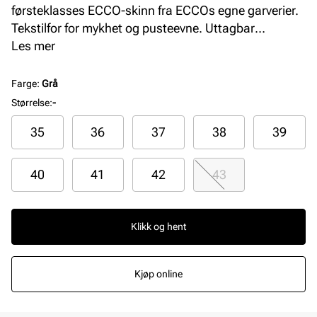
førsteklasses ECCO-skinn fra ECCOs egne garverier.
Tekstilfor for mykhet og pusteevne. Uttagbar
innleggssåle i mikrofiber. Lett og fleksibel yttersåle av
Les mer
PU gir god demping.
Farge
:
Grå
Størrelse
:
-
35
36
37
38
39
40
41
42
43
Klikk og hent
Kjøp online