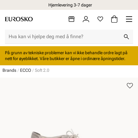
Hjemlevering 3-7 dager
På grunn av tekniske problemer kan vi ikke behandle ordre lagt på
nett for øyeblikket. Våre butikker er åpne i ordinære åpningstider.
Brands
ECCO
Soft 2.0