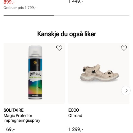
Pris
1 449,-
Rabattert
Ordinær
899,-
pris
pris
Ordinær pris
1 799,-
Pris
Pris
Kanskje du også liker
SOLITAIRE
ECCO
Magic Protector
Offroad
impregneringsspray
Pris
Pris
169,-
1 299,-