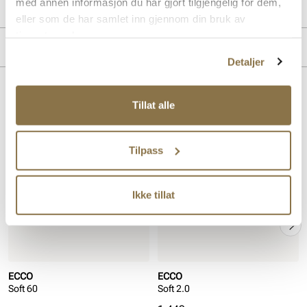
med annen informasjon du har gjort tilgjengelig for dem,
Produktdetaljer
eller som de har samlet inn gjennom din bruk av
tjenestene deres.
Overdel:
Skinn
Merke
For:
Textil
Detaljer
Såle:
Syntet
Lignende produkter
Tillat alle
SALG
Tilpass
Ikke tillat
ECCO
ECCO
Soft 60
Soft 2.0