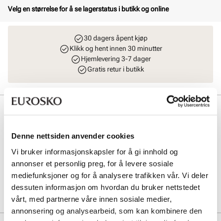
Velg en størrelse for å se lagerstatus i butikk og online
30 dagers åpent kjøp
Klikk og hent innen 30 minutter
Hjemlevering 3-7 dager
Gratis retur i butikk
Beskrivelse
ECCO SOFT 2.0 er en klassisk hverdagssko laget av førsteklasses
Denne nettsiden anvender cookies
ECCO-skinn fra ECCOs egne garverier. Tekstilfor for mykhet og
pusteevne. Uttagbar innleggssåle i mikrofiber. Lett og fleksibel
Vi bruker informasjonskapsler for å gi innhold og
yttersåle av PU gir god demping.
annonser et personlig preg, for å levere sosiale
mediefunksjoner og for å analysere trafikken vår. Vi deler
Art. nr
32833401
dessuten informasjon om hvordan du bruker nettstedet
Lev. art. nr
206503
vårt, med partnerne våre innen sosiale medier,
annonsering og analysearbeid, som kan kombinere den