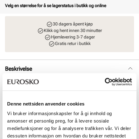
Velg en størrelse for å se lagerstatus i butikk og online
30 dagers åpent kjøp
Klikk og hent innen 30 minutter
Hjemlevering 3-7 dager
Gratis retur i butikk
Beskrivelse
Forsterket med GORE-TEX vanntett beskyttelse. Den lave ECCO
EXOSTRIDE herreskoen er laget for å tåle elementene. Denne
fritidsskoen kombinerer sporty tekstil med en spenstig midtsåle og
en gummi yttersåle for grep. Sporty, syntetisk tekstil med
Denne nettsiden anvender cookies
mikrofiberdetaljer som er lett og pustende. Innvendig tekstilfôr gir
mykhet og pusteevne. Strikklisser for enkelt innsteg og justering.
Vi bruker informasjonskapsler for å gi innhold og
GORE-TEX Teknologi gir en pustende, 100 % vanntett sko. Bygget på
annonser et personlig preg, for å levere sosiale
en anatomisk lest som følger fotens naturlige form, for forsterket
mediefunksjoner og for å analysere trafikken vår. Vi deler
støtte og stabilitet. En myk, fleksibel midtsåle er kombinert med det
innovative SHOCK THRU punktet for støtdemping. Gummi yttersåle
dessuten informasjon om hvordan du bruker nettstedet