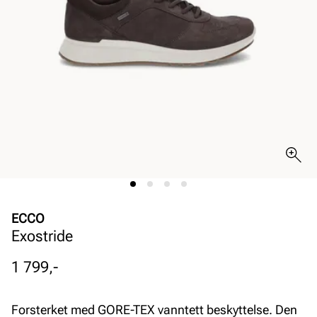
ECCO
Exostride
Pris
1 799,-
Forsterket med GORE-TEX vanntett beskyttelse. Den