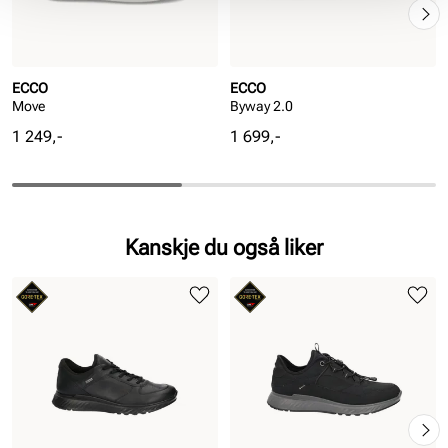
ECCO
ECCO
Move
Byway 2.0
Pris
Pris
1 249,-
1 699,-
Kanskje du også liker