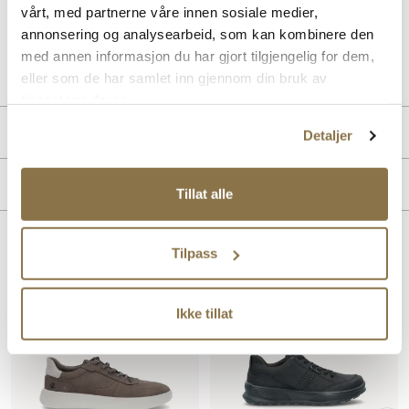
for slitestyrke og grep på alle typer terreng.
vårt, med partnerne våre innen sosiale medier,
annonsering og analysearbeid, som kan kombinere den
Art. nr
02247412
med annen informasjon du har gjort tilgjengelig for dem,
Lev. art. nr
835304
eller som de har samlet inn gjennom din bruk av
tjenestene deres.
Produktdetaljer
Detaljer
Overdel:
Nubuk skinn
Merke
For:
Textil
Tillat alle
Såle:
Godt grep, Gummi, Støtdempende
Membran:
Goretex
Lignende produkter
Tilpass
Ikke tillat