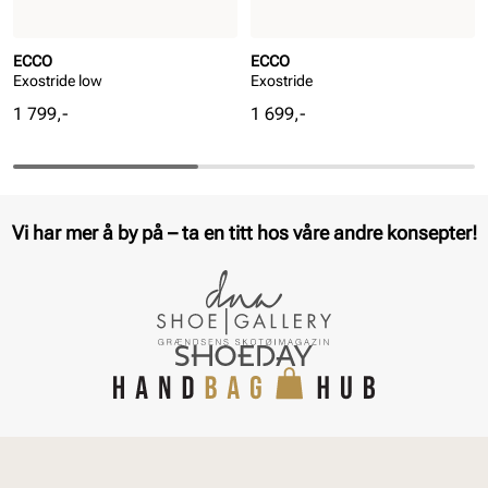
ECCO
ECCO
Exostride low
Exostride
Pris
Pris
1 799,-
1 699,-
Vi har mer å by på – ta en titt hos våre andre konsepter!