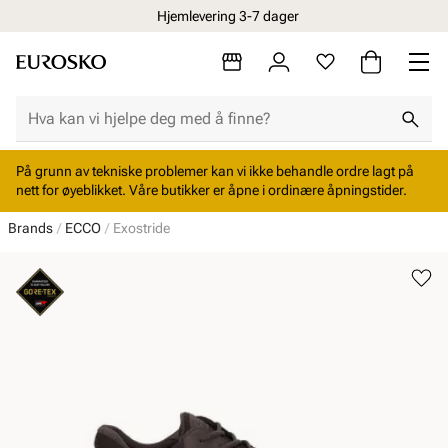
Hjemlevering 3-7 dager
På grunn av tekniske problemer kan vi ikke behandle ordre lagt på
nett for øyeblikket. Våre butikker er åpne i ordinære åpningstider.
Brands
ECCO
Exostride