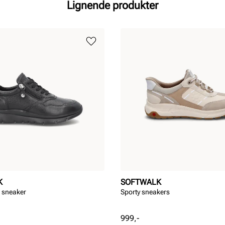
Lignende produkter
K
SOFTWALK
 sneaker
Sporty sneakers
Pris
999,-