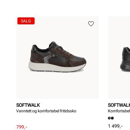
Membran:
Goretex
SALG
SOFTWALK
SOFTWAL
Vanntett og komfortabel fritidssko
Komfortabel
Pris
1 499,-
Rabattert
Ordinær
799,-