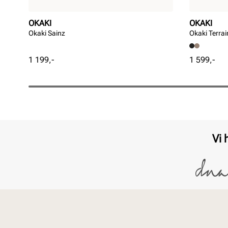
OKAKI
OKAKI
Okaki Sainz
Okaki Terrai
Pris
Pris
1 199,-
1 599,-
Vi 