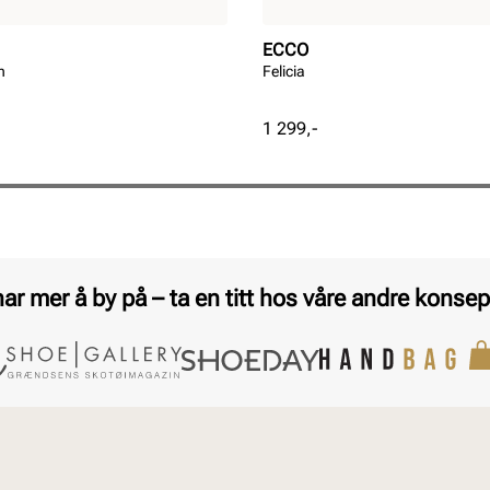
ECCO
n
Felicia
Pris
1 299,-
har mer å by på – ta en titt hos våre andre konsep