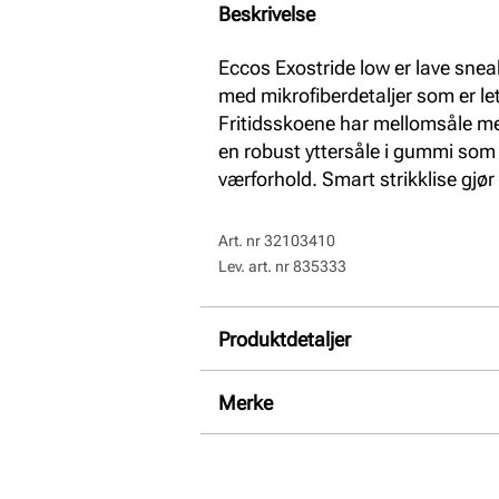
Beskrivelse
Eccos Exostride low er lave sneake
med mikrofiberdetaljer som er 
Fritidsskoene har mellomsåle 
en robust yttersåle i gummi som g
værforhold. Smart strikklise gjør
Art. nr
32103410
Lev. art. nr
835333
Produktdetaljer
Overdel:
Syntetisk
Merke
For:
Textil
Innersåle:
Textil
Såle:
Syntet/Gummi