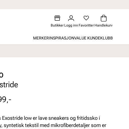
Butikker
Logg inn
Favoritter
Handlekurv
MERKER
INSPIRASJON
VALUE KUNDEKLUBB
O
stride
99,-
 Exostride low er lave sneakers og fritidssko i
y, syntetisk tekstil med mikrofiberdetaljer som er