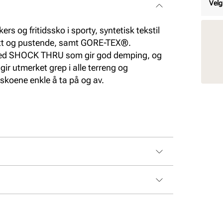
Velg
rs og fritidssko i sporty, syntetisk tekstil
lett og pustende, samt GORE-TEX®.
med SHOCK THRU som gir god demping, og
ir utmerket grep i alle terreng og
 skoene enkle å ta på og av.