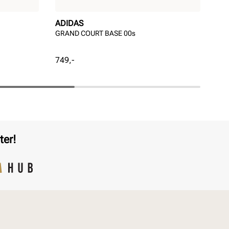
ADIDAS
TA
GRAND COURT BASE 00s
TAM
Pris
Pri
749,-
999
ter!