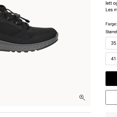
lett 
mell
Les 
og en
alle 
Farge
enkle
Større
35
41