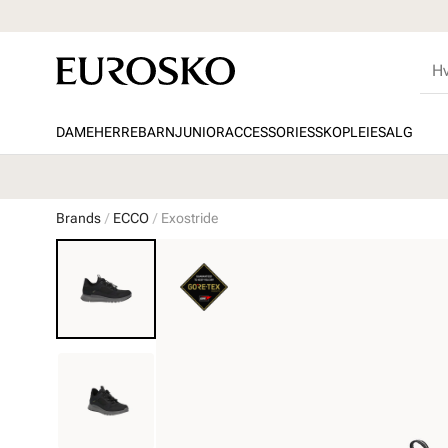
DAME
HERRE
BARN
JUNIOR
ACCESSORIES
SKOPLEIE
SALG
Brands
ECCO
Exostride