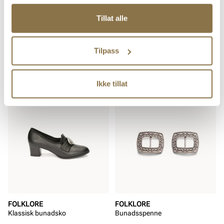
Tillat alle
FOLKLORE
FOLKLORE
Tilpass
Klassisk bunadsko i skinn
Bunadsko til barn med borrelås
Pris
Pris
999,-
399,-
Ikke tillat
FOLKLORE
FOLKLORE
Klassisk bunadsko
Bunadsspenne