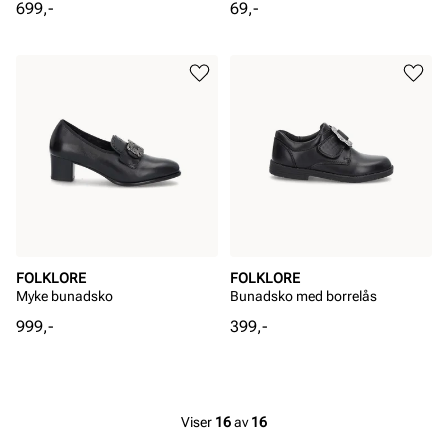
Pris
Pris
699,-
69,-
FOLKLORE
FOLKLORE
Myke bunadsko
Bunadsko med borrelås
Pris
Pris
999,-
399,-
Viser
16
av
16