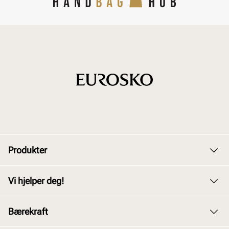
Produkter
Dame
Vi hjelper deg!
Herre
Kundeservice
Bærekraft
Barn
Bytte og retur