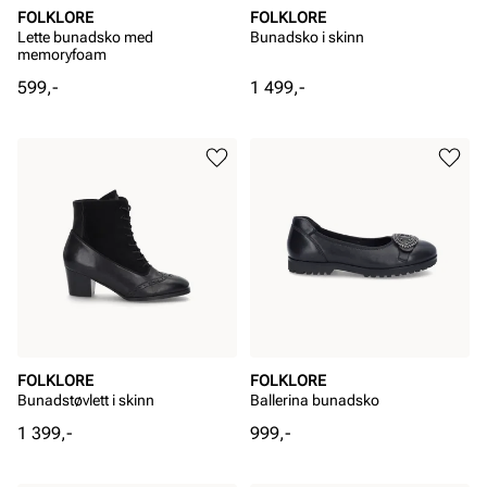
FOLKLORE
FOLKLORE
Lette bunadsko med
Bunadsko i skinn
memoryfoam
Pris
Pris
599,-
1 499,-
FOLKLORE
FOLKLORE
Bunadstøvlett i skinn
Ballerina bunadsko
Pris
Pris
1 399,-
999,-