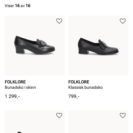
Viser
16
av
16
FOLKLORE
FOLKLORE
Bunadsko i skinn
Klassisk bunadsko
Pris
Pris
1 299,-
799,-