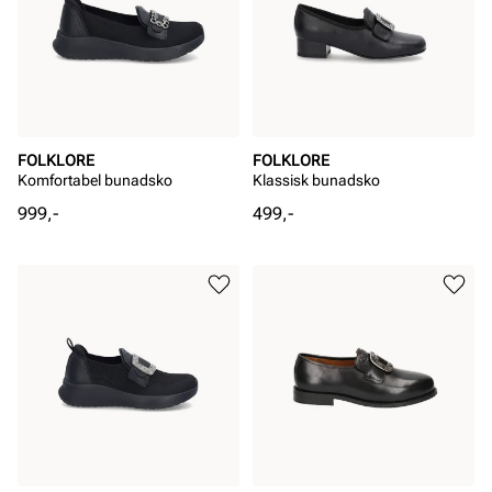
FOLKLORE
FOLKLORE
Komfortabel bunadsko
Klassisk bunadsko
Pris
Pris
999,-
499,-