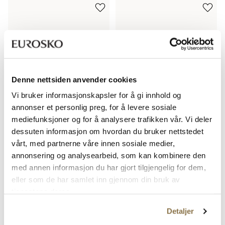
Denne nettsiden anvender cookies
Vi bruker informasjonskapsler for å gi innhold og
annonser et personlig preg, for å levere sosiale
FOLKLORE
FOLKLORE
mediefunksjoner og for å analysere trafikken vår. Vi deler
FOLKLORE 4966 BLACK
Klassisk bunadsko
dessuten informasjon om hvordan du bruker nettstedet
Pris
Pris
599,-
999,-
vårt, med partnerne våre innen sosiale medier,
annonsering og analysearbeid, som kan kombinere den
med annen informasjon du har gjort tilgjengelig for dem,
eller som de har samlet inn gjennom din bruk av
tjenestene deres.
Detaljer