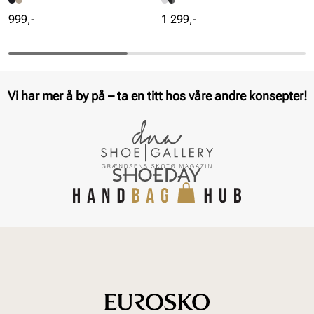
Pris
Pris
999,-
1 299,-
Vi har mer å by på – ta en titt hos våre andre konsepter!