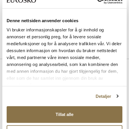
Suede & nubuck renovator - Nøytral
Pris
99,-
Denne nettsiden anvender cookies
SOLITAIRE
Combi Care Foam skovask
Vi bruker informasjonskapsler for å gi innhold og
Pris
99,-
annonser et personlig preg, for å levere sosiale
mediefunksjoner og for å analysere trafikken vår. Vi deler
dessuten informasjon om hvordan du bruker nettstedet
vårt, med partnerne våre innen sosiale medier,
annonsering og analysearbeid, som kan kombinere den
Beskrivelse
med annen informasjon du har gjort tilgjengelig for dem,
eller som de har samlet inn gjennom din bruk av
En søt ballerina med et elastisk bånd rundt kanten som gjør at skoen
sitter pent på foten. Skoen har en liten sløyfe i skinn foran med
tjenestene deres.
gulldetaljer skrudd på i sløyfeendene og en liten rund detalj i gull
festet i midten. Sålen er i myk latex. Innersålen er av mykt og
Detaljer
pustende skinn og har samtidig et støtdempende skum. Alt dette
gjør at skoen både stabiliserer og støtter foten og den er meget
komfortabel i bruk.
Tillat alle
Art. nr
31753410