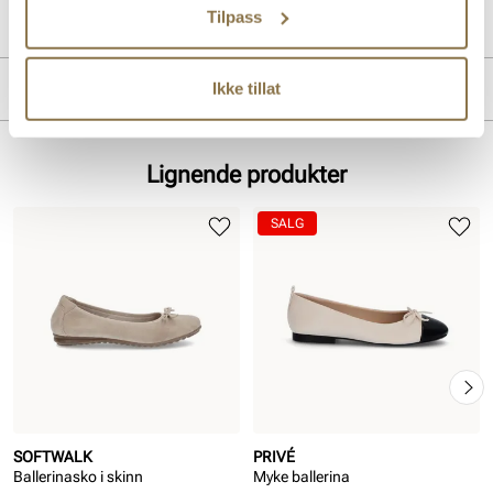
Tilpass
Lev. art. nr
04.164
Produktdetaljer
Ikke tillat
Overdel:
Semsket skinn
For:
Textil
Lignende produkter
Såle:
Gummi
Hælhøyde:
20 mm
SALG
SOFTWALK
PRIVÉ
Ballerinasko i skinn
Myke ballerina