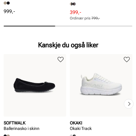
Pris
999,-
Rabattert
Ordinær
399,-
pris
pris
Ordinær pris
799,-
Pris
Pris
Kanskje du også liker
SOFTWALK
OKAKI
Ballerinasko i skinn
Okaki Track