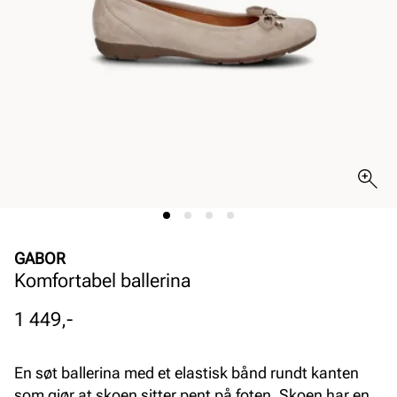
GABOR
Komfortabel ballerina
Pris
1 449,-
En søt ballerina med et elastisk bånd rundt kanten
som gjør at skoen sitter pent på foten. Skoen har en