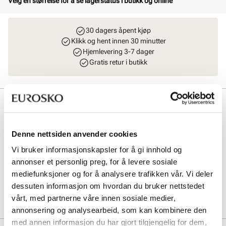
Velg en størrelse for å se lagerstatus i butikk og online
30 dagers åpent kjøp
Klikk og hent innen 30 minutter
Hjemlevering 3-7 dager
Gratis retur i butikk
Beskrivelse
Denne mørkeblå slip-in sandalen fra Gabor kombinerer sommerlig
komfort med en unik, dekorativ vri. Overdelen i mykt semsket skinn
Denne nettsiden anvender cookies
prydes av en sirkel av små perler som gir et eksklusivt og bohemsk
Vi bruker informasjonskapsler for å gi innhold og
uttrykk. Den myke fotsengen former seg etter foten, mens den lette,
annonser et personlig preg, for å levere sosiale
profilerte yttersålen gir godt grep og behagelig demping.
mediefunksjoner og for å analysere trafikken vår. Vi deler
dessuten informasjon om hvordan du bruker nettstedet
Art. nr
41463409
vårt, med partnerne våre innen sosiale medier,
Lev. art. nr
83.745
annonsering og analysearbeid, som kan kombinere den
med annen informasjon du har gjort tilgjengelig for dem,