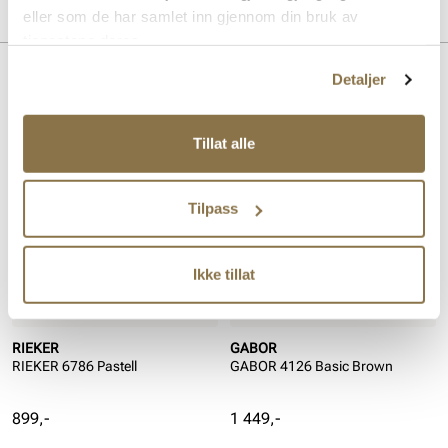
Produktdetaljer
eller som de har samlet inn gjennom din bruk av
tjenestene deres.
Overdel:
Semsket skinn
Detaljer
For:
Skinn
Lignende produkter
Såle:
Syntet
Hælhøyde:
35 mm
Tillat alle
Tilpass
Ikke tillat
RIEKER
GABOR
RIEKER 6786 Pastell
GABOR 4126 Basic Brown
Pris
Pris
899,-
1 449,-