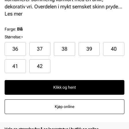
dekorativ vri. Overdelen i mykt semsket skinn prydes
av en sirkel av små perler som gir et eksklusivt og
Les mer
bohemsk uttrykk. Den myke fotsengen former seg
etter foten, mens den lette, profilerte yttersålen gir
Farge
:
Blå
godt grep og behagelig demping.
Størrelse
:
-
36
37
38
39
40
41
42
Klikk og hent
Kjøp online