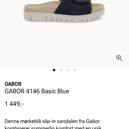
GABOR
GABOR 4146 Basic Blue
Pris
1 449,-
Denne mørkeblå slip-in sandalen fra Gabor
kombinerer sommerlig komfort med en unik,