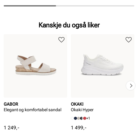
Kanskje du også liker
GABOR
OKAKI
Elegant og komfortabel sandal
Okaki Hyper
+1
Pris
Pris
1 249,-
1 499,-