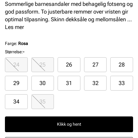
Sommerlige barnesandaler med behagelig fotseng og
god passform. To justerbare remmer over vristen gir
optimal tilpasning. Skinn dekksåle og mellomsålen er
av mikset kork.
Les mer
Farge
:
Rosa
Størrelse
:
-
24
25
26
27
28
29
30
31
32
33
34
35
Klikk og hent