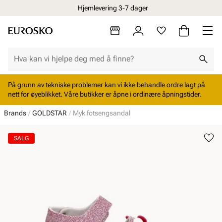
Hjemlevering 3-7 dager
På grunn av tekniske problemer kan vi ikke behandle ordre lagt på
nett for øyeblikket. Våre butikker er åpne i ordinære åpningstider.
Brands
GOLDSTAR
Myk fotsengsandal
SALG