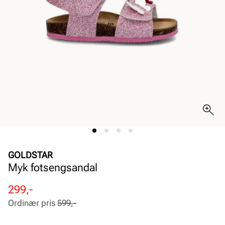
GOLDSTAR
Myk fotsengsandal
Rabattert
Ordinær
299,-
pris
pris
Ordinær pris
599,-
Pris
Pris