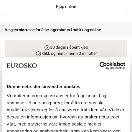
Kjøp online
Velg en størrelse for å se lagerstatus i butikk og online
30 dagers åpent kjøp
Klikk og hent innen 30 minutter
Hjemlevering 3-7 dager
Gratis retur i butikk
Denne nettsiden anvender cookies
Beskrivelse
Vi bruker informasjonskapsler for å gi innhold og
Sommerlige barnesandaler med behagelig fotseng og god
annonser et personlig preg, for å levere sosiale
passform. To justerbare remmer over vristen gir optimal tilpasning.
mediefunksjoner og for å analysere trafikken vår. Vi deler
Skinn dekksåle og mellomsålen er av mikset kork.
dessuten informasjon om hvordan du bruker nettstedet
vårt, med partnerne våre innen sosiale medier,
Art. nr
71343009
annonsering og analysearbeid, som kan kombinere den