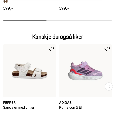
Pris
Pris
599,-
399,-
Kanskje du også liker
PEPPER
ADIDAS
Sandaler med glitter
Runfalcon 5 El I