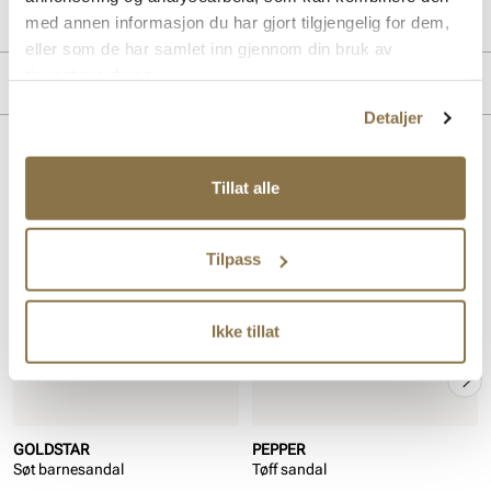
Lev. art. nr
24V3445
med annen informasjon du har gjort tilgjengelig for dem,
eller som de har samlet inn gjennom din bruk av
tjenestene deres.
Produktdetaljer
Detaljer
Overdel:
Syntetisk
For:
Textil
Lignende produkter
Såle:
Skinn
Tillat alle
Tilpass
Ikke tillat
GOLDSTAR
PEPPER
Søt barnesandal
Tøff sandal