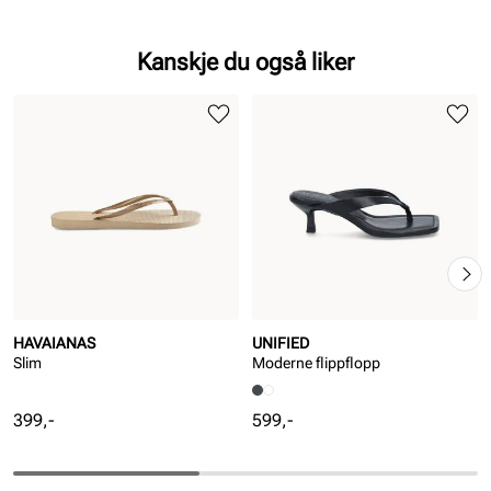
Kanskje du også liker
HAVAIANAS
UNIFIED
Slim
Moderne flippflopp
Pris
Pris
399,-
599,-