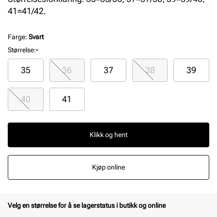
41=41/42.
Farge
:
Svart
Størrelse
:
-
35
36
37
38
39
40
41
Klikk og hent
Kjøp online
Velg en størrelse for å se lagerstatus i butikk og online