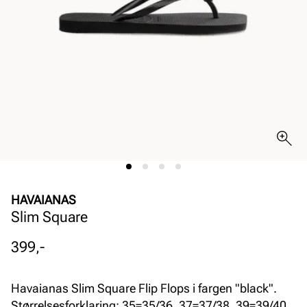
HAVAIANAS
Slim Square
Pris
399,-
Havaianas Slim Square Flip Flops i fargen "black".
Størrelsesforklaring: 35=35/36, 37=37/38, 39=39/40,