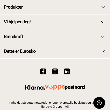
Produkter
Dame
Vi hjelper deg!
Herre
Kundeservice
Bærekraft
Barn
Bytte og retur
Junior
Vårt arbeid
Dette er Eurosko
Kjøpsbetingelser
Tilbehør
Våre policyer
Personvernerklæring
Om oss
Skopleie
Åpenhetsloven
Brukervilkår for nettstedet
VALUE kundeklubb
Bærekraftsrapport 2025
Viktig å vite om våre produkter
Jobb hos oss
Ofte stilte spørsmål
Innholdet på dette nettstedet er opphavsrettslig beskyttet og tilhører
Eurosko Gruppen AS