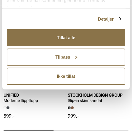
eller som de har samlet inn gjennom din bruk av
tjenestene deres.
Lignende produkter
Detaljer
Tillat alle
Tilpass
Ikke tillat
UNIFIED
STOCKHOLM DESIGN GROUP
Moderne flippflopp
Slip-in skinnsandal
Pris
Pris
599,-
999,-