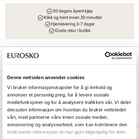
30 dagers åpent kjøp
Klikk og hent innen 30 minutter
Hjemlevering 3-7 dager
Gratis retur i butikk
Beskrivelse
Havaianas Slim Square Flip Flops i fargen "black".
Størrelsesforklaring: 35=35/36, 37=37/38, 39=39/40, 41=41/42.
Denne nettsiden anvender cookies
Vi bruker informasjonskapsler for å gi innhold og
Art. nr
41133444
annonser et personlig preg, for å levere sosiale
Lev. art. nr
HAW4148301
mediefunksjoner og for å analysere trafikken vår. Vi deler
dessuten informasjon om hvordan du bruker nettstedet
vårt, med partnerne våre innen sosiale medier,
Produktdetaljer
annonsering og analysearbeid, som kan kombinere den
Overdel:
Gummi
med annen informasjon du har gjort tilgjengelig for dem,
Merke
Såle:
Gummi