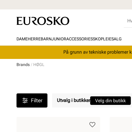
DAME
HERRE
BARN
JUNIOR
ACCESSORIES
SKOPLEIE
SALG
På grunn av tekniske problemer ka
Brands
HØGL
Filter
Utvalg i butikker
Velg din butikk