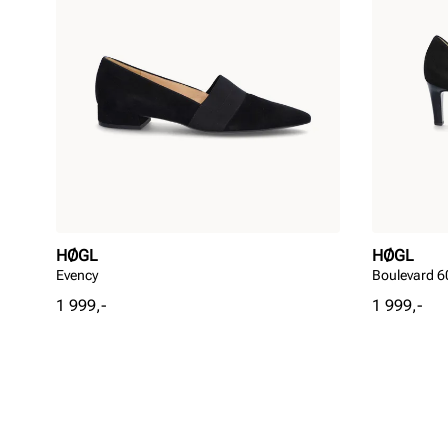
HØGL
HØGL
Evency
Boulevard 6
Pris
Pris
1 999,-
1 999,-