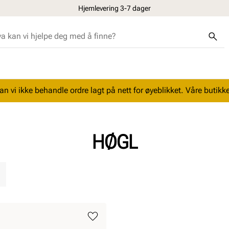
Hjemlevering 3-7 dager
n vi ikke behandle ordre lagt på nett for øyeblikket. Våre butikke
HØGL