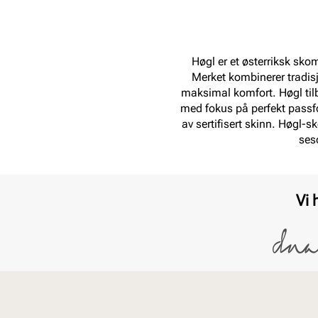
Høgl er et østerriksk skom
Merket kombinerer tradisj
maksimal komfort. Høgl tilby
med fokus på perfekt passfo
av sertifisert skinn. Høgl-s
ses
Vi 