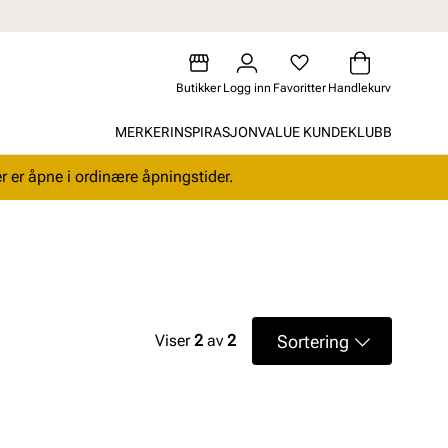
Butikker
Logg inn
Favoritter
Handlekurv
MERKER
INSPIRASJON
VALUE KUNDEKLUBB
r er åpne i ordinære åpningstider.
Sortering
Viser
2
av
2