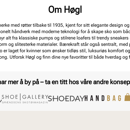
Om Høgl
erke med røtter tilbake til 1935, kjent for sitt elegante design 
onelt håndverk med moderne teknologi for å skape sko som både 
r alt fra klassiske pumps og stilrene loafers til trendy sneakers o
rm og slitesterke materialer. Bærekraft står også sentralt, med
ko er laget for kvinner som ønsker tidløs stil, luksuriøs komfort 
ong. Utforsk Høgl og finn dine nye favoritter til både hverdag og f
har mer å by på – ta en titt hos våre andre konsep