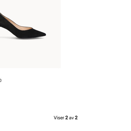
0
Viser
2
av
2