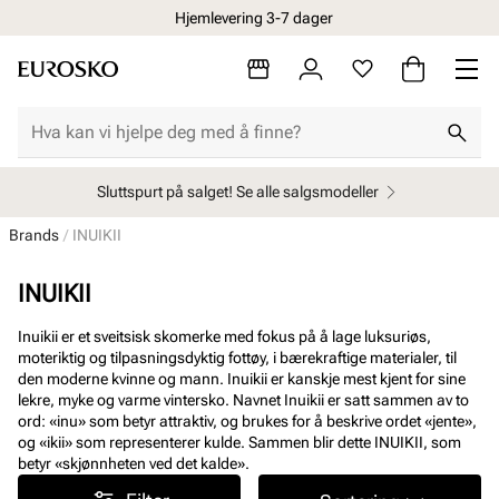
Hjemlevering 3-7 dager
Sluttspurt på salget! Se alle salgsmodeller
Brands
INUIKII
INUIKII
Inuikii er et sveitsisk skomerke med fokus på å lage luksuriøs,
moteriktig og tilpasningsdyktig fottøy, i bærekraftige materialer, til
den moderne kvinne og mann. Inuikii er kanskje mest kjent for sine
lekre, myke og varme vintersko. Navnet Inuikii er satt sammen av to
ord: «inu» som betyr attraktiv, og brukes for å beskrive ordet «jente»,
og «ikii» som representerer kulde. Sammen blir dette INUIKII, som
betyr «skjønnheten ved det kalde».