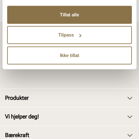
Tillat alle
Tilpass
Ikke tillat
Produkter
Dame
Vi hjelper deg!
Herre
Kundeservice
Bærekraft
Barn