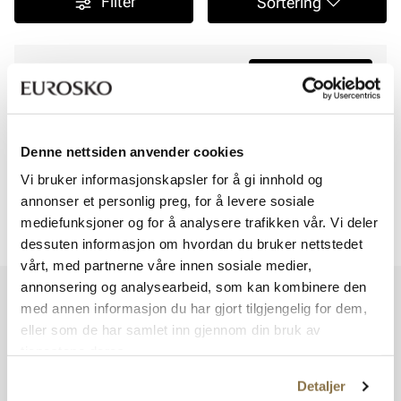
Filter
Sortering
Velg din butikk
Utvalg i butikker
Viser
0
av
0
Denne nettsiden anvender cookies
Vi bruker informasjonskapsler for å gi innhold og
annonser et personlig preg, for å levere sosiale
mediefunksjoner og for å analysere trafikken vår. Vi deler
Viser
0
av
0
dessuten informasjon om hvordan du bruker nettstedet
vårt, med partnerne våre innen sosiale medier,
annonsering og analysearbeid, som kan kombinere den
Vi har mer å by på – ta en titt hos våre andre konsepter!
med annen informasjon du har gjort tilgjengelig for dem,
eller som de har samlet inn gjennom din bruk av
tjenestene deres.
Detaljer