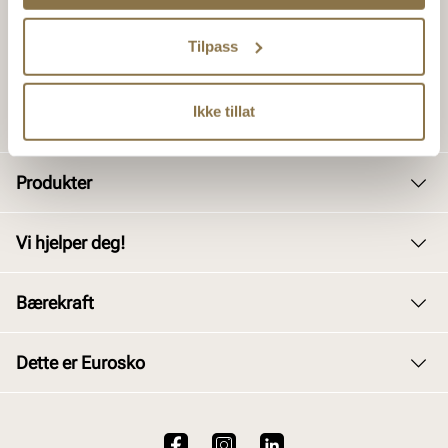
Tilpass
Ikke tillat
Produkter
Dame
Vi hjelper deg!
Herre
Kundeservice
Bærekraft
Barn
Bytte og retur
Junior
Vårt arbeid
Dette er Eurosko
Kjøpsbetingelser
Tilbehør
Våre policyer
Personvernerklæring
Om oss
Skopleie
Åpenhetsloven
Brukervilkår for nettstedet