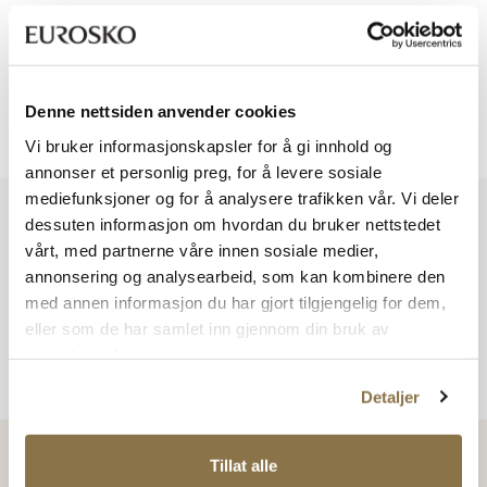
Viser
0
av
0
Denne nettsiden anvender cookies
Viser
0
av
0
Vi bruker informasjonskapsler for å gi innhold og
annonser et personlig preg, for å levere sosiale
mediefunksjoner og for å analysere trafikken vår. Vi deler
Vi har mer å by på – ta en titt hos våre andre konsepter!
dessuten informasjon om hvordan du bruker nettstedet
vårt, med partnerne våre innen sosiale medier,
annonsering og analysearbeid, som kan kombinere den
med annen informasjon du har gjort tilgjengelig for dem,
eller som de har samlet inn gjennom din bruk av
tjenestene deres.
Detaljer
Tillat alle