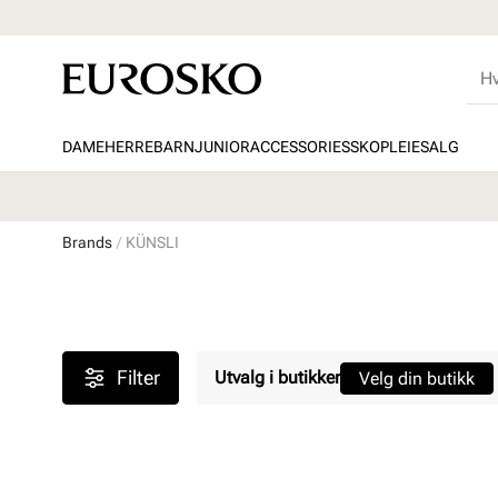
DAME
HERRE
BARN
JUNIOR
ACCESSORIES
SKOPLEIE
SALG
Brands
KÜNSLI
Filter
Utvalg i butikker
Velg din butikk