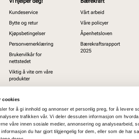
Vi hjelper deg!
Bærekraft
Kundeservice
Vårt arbeid
Bytte og retur
Våre policyer
Kjøpsbetingelser
Åpenhetsloven
Personvernerklæring
Bærekraftsrapport
2025
Brukervilkår for
nettstedet
Viktig å vite om våre
produkter
Ofte stilte spørsmål
r cookies
er for å gi innhold og annonser et personlig preg, for å levere s
nalysere trafikken vår. Vi deler dessuten informasjon om hvorda
nerne våre innen sosiale medier, annonsering og analysearbeid, 
formasjon du har gjort tilgjengelig for dem, eller som de har sa
stene deres.