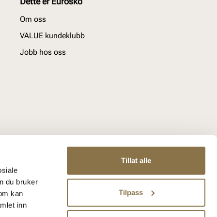
Dette er Eurosko
Om oss
VALUE kundeklubb
Jobb hos oss
Tillat alle
osiale
n du bruker
Tilpass
som kan
mlet inn