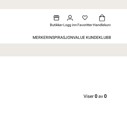
Butikker
Logg inn
Favoritter
Handlekurv
MERKER
INSPIRASJON
VALUE KUNDEKLUBB
Viser
0
av
0