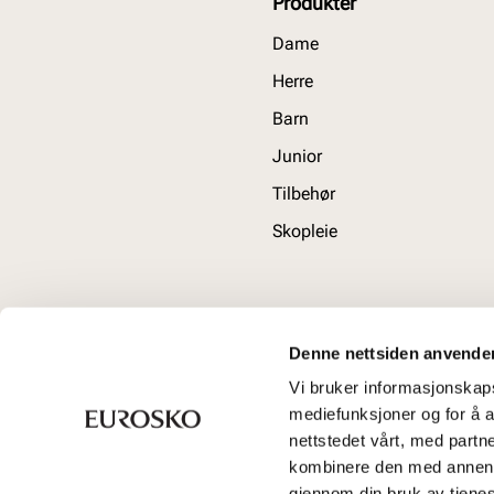
Produkter
Dame
Herre
Barn
Junior
Tilbehør
Skopleie
Denne nettsiden anvende
Vi bruker informasjonskapsl
mediefunksjoner og for å a
nettstedet vårt, med part
kombinere den med annen in
gjennom din bruk av tjene