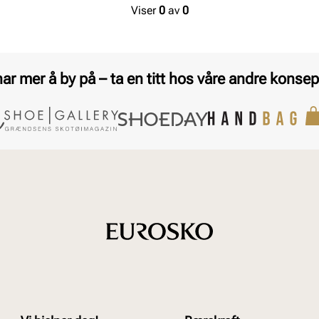
Viser
0
av
0
har mer å by på – ta en titt hos våre andre konsep