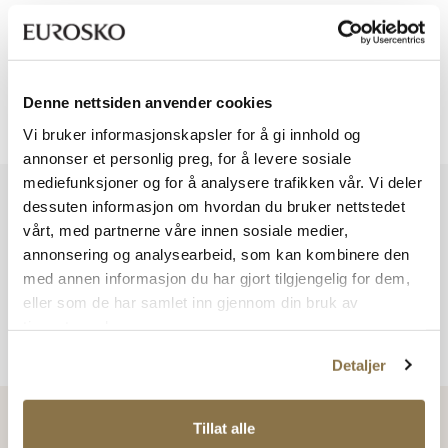
Viser
0
av
0
Denne nettsiden anvender cookies
Viser
0
av
0
Vi bruker informasjonskapsler for å gi innhold og
annonser et personlig preg, for å levere sosiale
mediefunksjoner og for å analysere trafikken vår. Vi deler
Vi har mer å by på – ta en titt hos våre andre konsepter!
dessuten informasjon om hvordan du bruker nettstedet
vårt, med partnerne våre innen sosiale medier,
annonsering og analysearbeid, som kan kombinere den
med annen informasjon du har gjort tilgjengelig for dem,
eller som de har samlet inn gjennom din bruk av
tjenestene deres.
Detaljer
Tillat alle