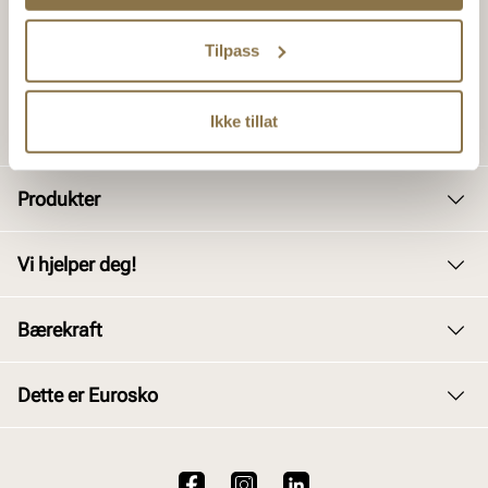
Tilpass
Ikke tillat
Produkter
Dame
Vi hjelper deg!
Herre
Kundeservice
Bærekraft
Barn
Bytte og retur
Junior
Vårt arbeid
Dette er Eurosko
Kjøpsbetingelser
Tilbehør
Våre policyer
Personvernerklæring
Om oss
Skopleie
Åpenhetsloven
Brukervilkår for nettstedet