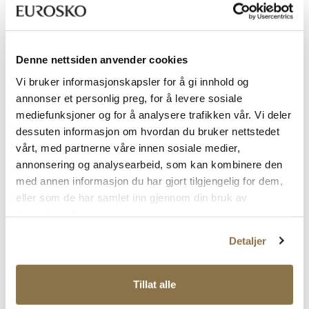
Denne nettsiden anvender cookies
Vi bruker informasjonskapsler for å gi innhold og
annonser et personlig preg, for å levere sosiale
MUZZO
MUZZO
mediefunksjoner og for å analysere trafikken vår. Vi deler
Moderne båtsko
Moderne sneaker
dessuten informasjon om hvordan du bruker nettstedet
Rabattert
Ordinær
Rabattert
Ordinær
349,-
489,-
vårt, med partnerne våre innen sosiale medier,
pris
pris
pris
pris
Ordinær pris
699,-
Ordinær pris
699,-
annonsering og analysearbeid, som kan kombinere den
Pris
Pris
Pris
Pris
med annen informasjon du har gjort tilgjengelig for dem,
eller som de har samlet inn gjennom din bruk av
Viser
4
av
4
tjenestene deres.
Detaljer
Om Muzzo
Muzzo er et skomerke som kombinerer moderne design med høy
Tillat alle
kvalitet og komfort. Hos Eurosko finner du et variert utvalg av sko
som passer til både hverdag og fest. Merket legger vekt på slitesterke