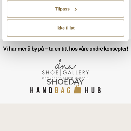
materialer og presis passform, slik at du får sko som ser elegante ut
Tilpass
og føles behagelige. Muzzo tilbyr alt fra stilrene boots til klassiske
pumps og sneakers, med fokus på tidløs stil og funksjonalitet. Dette
er et naturlig valg for deg som ønsker kvalitet og design i samme
pakke.
Ikke tillat
Vi har mer å by på – ta en titt hos våre andre konsepter!