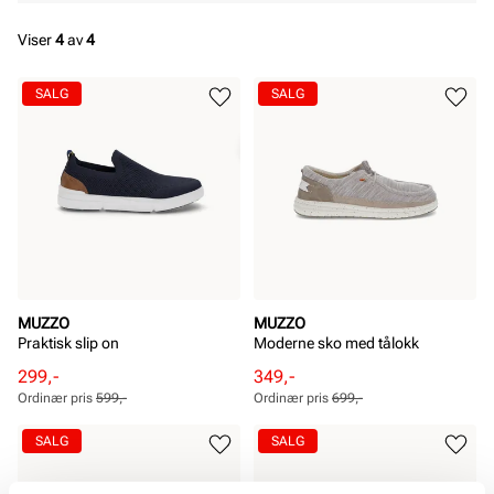
Viser
4
av
4
SALG
SALG
MUZZO
MUZZO
Praktisk slip on
Moderne sko med tålokk
Rabattert
Ordinær
Rabattert
Ordinær
299,-
349,-
pris
pris
pris
pris
Ordinær pris
599,-
Ordinær pris
699,-
Pris
Pris
Pris
Pris
SALG
SALG