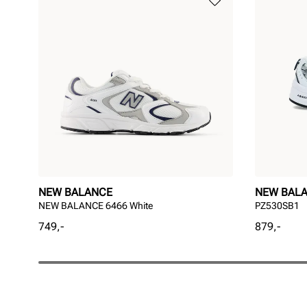
NEW BALANCE
NEW BAL
NEW BALANCE 6466 White
PZ530SB1
Pris
Pris
749,-
879,-