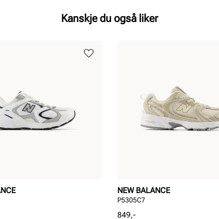
Kanskje du også liker
ANCE
NEW BALANCE
P5305C7
Pris
849,-