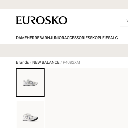
DAME
HERRE
BARN
JUNIOR
ACCESSORIES
SKOPLEIE
SALG
Brands
NEW BALANCE
P4082XM