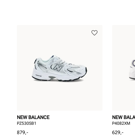
NEW BALANCE
NEW BAL
PZ530SB1
P4082XM
Pris
Pris
879,-
629,-