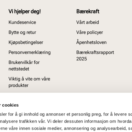
Vi hjelper deg!
Bærekraft
Kundeservice
Vårt arbeid
Bytte og retur
Våre policyer
Kjøpsbetingelser
Åpenhetsloven
Personvernerklæring
Bærekraftsrapport
2025
Brukervilkår for
nettstedet
Viktig å vite om våre
produkter
Ofte stilte spørsmål
r cookies
er for å gi innhold og annonser et personlig preg, for å levere s
nalysere trafikken vår. Vi deler dessuten informasjon om hvorda
nerne våre innen sosiale medier, annonsering og analysearbeid, 