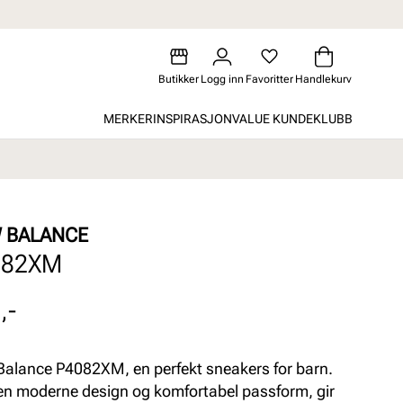
Butikker
Logg inn
Favoritter
Handlekurv
MERKER
INSPIRASJON
VALUE KUNDEKLUBB
 BALANCE
082XM
,-
alance P4082XM, en perfekt sneakers for barn.
n moderne design og komfortabel passform, gir