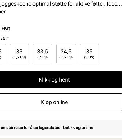
 joggeskoene optimal støtte for aktive føtter. Ideelle
k og sport, kombinert med stil og kvalitet fra et
mer
jent merke.
:
Hvit
lse
:
-
5
33
33,5
34,5
35
)
(1,5 US)
(2 US)
(2,5 US)
(3 US)
Klikk og hent
Kjøp online
 en størrelse for å se lagerstatus i butikk og online