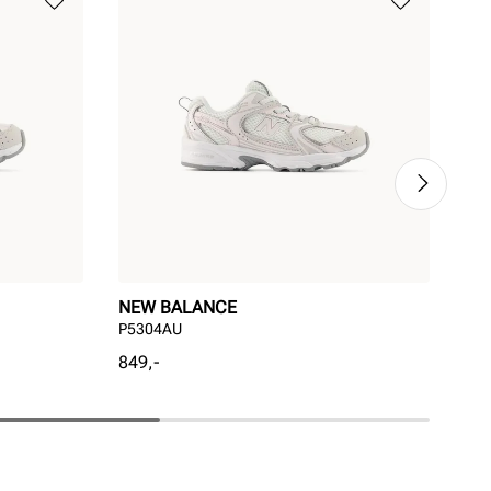
NEW BALANCE
NE
P5304AU
GR
Pris
Pri
849,-
1 2