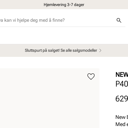
Hjemlevering 3-7 dager
Sluttspurt på salget! Se alle salgsmodeller
NEW
P4
Pris
629
New B
Med e