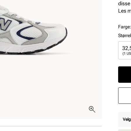
disse
for le
Les 
anerk
Farge
Større
32,
(1 US
Velg