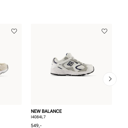
NEW BALANCE
NE
I4084L7
IZ5
Pris
Pri
549,-
749