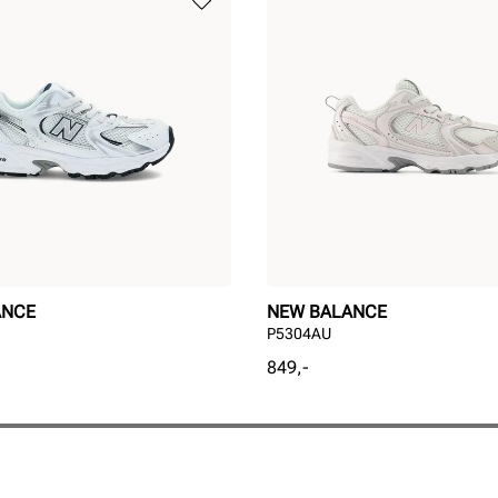
ANCE
NEW BALANCE
P5304AU
Pris
849,-