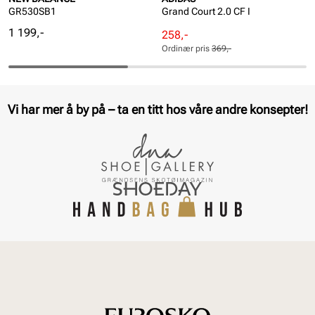
GR530SB1
Grand Court 2.0 CF I
Pris
1 199,-
Rabattert
Ordinær
258,-
pris
pris
Ordinær pris
369,-
Pris
Pris
Vi har mer å by på – ta en titt hos våre andre konsepter!