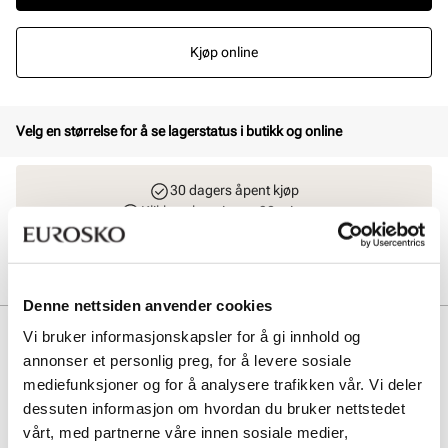
Kjøp online
Velg en størrelse for å se lagerstatus i butikk og online
30 dagers åpent kjøp
Klikk og hent innen 30 minutter
Hjemlevering 3-7 dager
Gratis retur i butikk
Denne nettsiden anvender cookies
Beskrivelse
Vi bruker informasjonskapsler for å gi innhold og
annonser et personlig preg, for å levere sosiale
Tøff og sporty sneaker til de minste med strikklisser og en superlett
mediefunksjoner og for å analysere trafikken vår. Vi deler
såle.
dessuten informasjon om hvordan du bruker nettstedet
vårt, med partnerne våre innen sosiale medier,
Art. nr
65643403