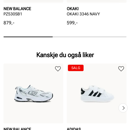
NEW BALANCE
OKAKI
PZ530SB1
OKAKI 3346 NAVY
Pris
Pris
879,-
599,-
Kanskje du også liker
SALG
NEW BALANCE
ADIDAS