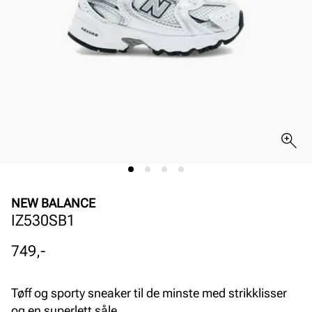
NEW BALANCE
IZ530SB1
Pris
749,-
Tøff og sporty sneaker til de minste med strikklisser
og en superlett såle.