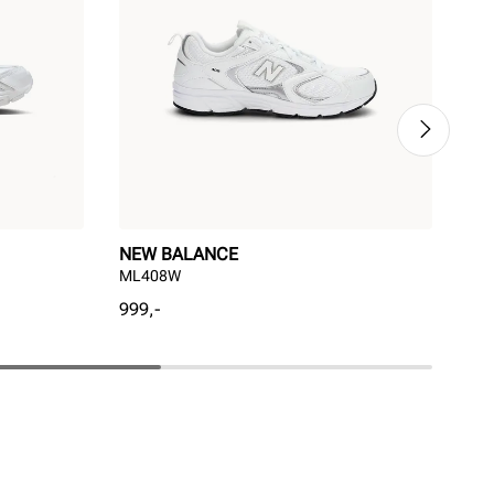
NEW BALANCE
NI
ML408W
Init
Pris
Pri
999,-
949