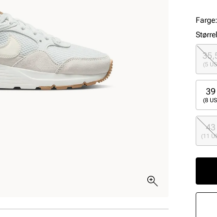
Farge
Større
35,
(5 US
39
(8 US
43
(11 U