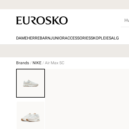
DAME
HERRE
BARN
JUNIOR
ACCESSORIES
SKOPLEIE
SALG
Brands
NIKE
Air Max SC