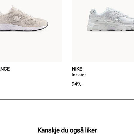
ANCE
NIKE
Initiator
Pris
949,-
Kanskje du også liker