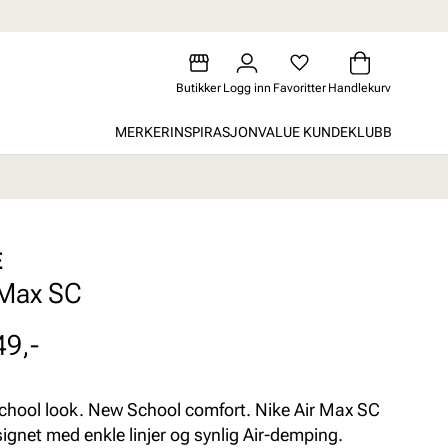
Butikker
Logg inn
Favoritter
Handlekurv
MERKER
INSPIRASJON
VALUE KUNDEKLUBB
E
 Max SC
49,-
chool look. New School comfort. Nike Air Max SC
signet med enkle linjer og synlig Air-demping.