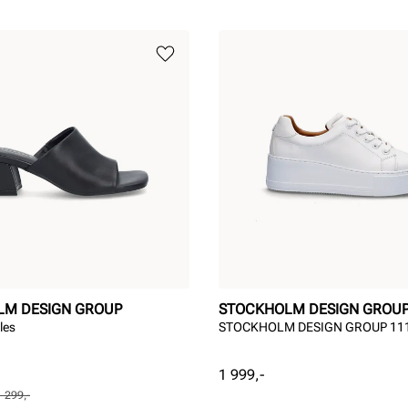
LM DESIGN GROUP
STOCKHOLM DESIGN GROU
les
STOCKHOLM DESIGN GROUP 11
Pris
1 999,-
1 299,-