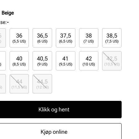
:
Beige
lse
:
-
5
36
36,5
37,5
38
38,5
)
(5,5 US)
(6 US)
(6,5 US)
(7 US)
(7,5 US)
40
40,5
41
42
42,5
)
(8,5 US)
(9 US)
(9,5 US)
(10 US)
(10,5 US)
44
44,5
S)
(11,5 US)
(12 US)
Klikk og hent
Kjøp online