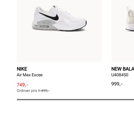
NIKE
NEW BAL
Air Max Excee
U4084S0
Pris
999,-
Rabattert
Ordinær
749,-
pris
pris
Ordinær pris
1 499,-
Pris
Pris