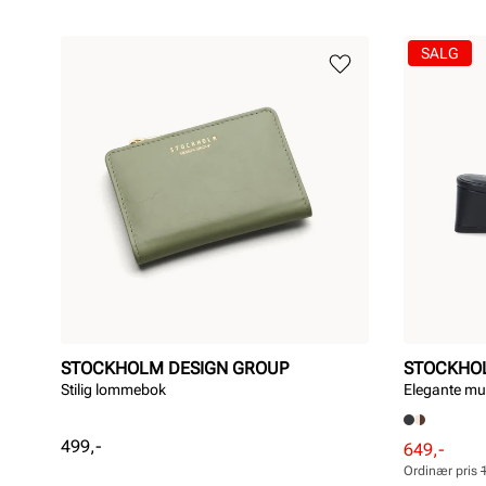
SALG
STOCKHOLM DESIGN GROUP
STOCKHO
Stilig lommebok
Elegante mu
Pris
499,-
Rabattert
Ordinær
649,-
pris
pris
Ordinær pris