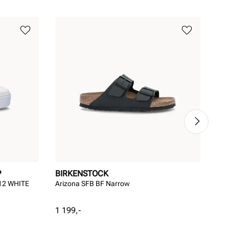
P
BIRKENSTOCK
SO
12 WHITE
Arizona SFB BF Narrow
Kom
Pris
Pri
1 199,-
999