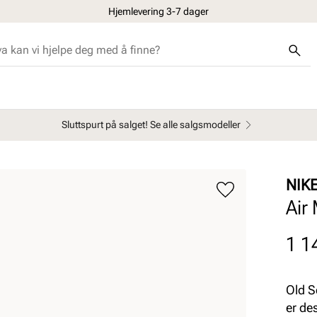
Hjemlevering 3-7 dager
Sluttspurt på salget! Se alle salgsmodeller
NIK
Air
Pris
1 1
Old S
er de