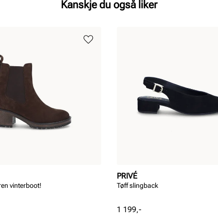
Kanskje du også liker
PRIVÉ
ren vinterboot!
Tøff slingback
Pris
1 199,-