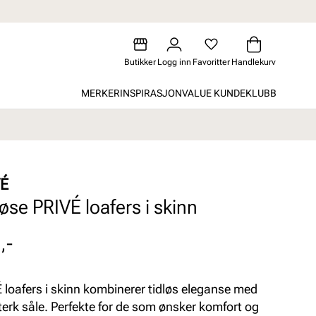
Butikker
Logg inn
Favoritter
Handlekurv
MERKER
INSPIRASJON
VALUE KUNDEKLUBB
VÉ
løse PRIVÉ loafers i skinn
,-
 loafers i skinn kombinerer tidløs eleganse med
sterk såle. Perfekte for de som ønsker komfort og