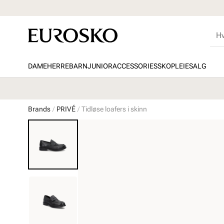
DAME
HERRE
BARN
JUNIOR
ACCESSORIES
SKOPLEIE
SALG
Brands
PRIVÉ
Tidløse loafers i skinn