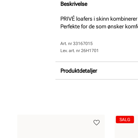
Beskrivelse
PRIVÉ loafers i skinn kombinerer 
Perfekte for de som ønsker komfo
Art. nr
33167015
Lev. art. nr
26H1701
Produktdetaljer
Overdel:
Skinn
For:
Syntet
SALG