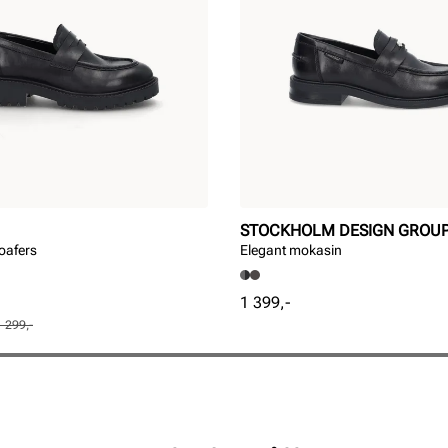
STOCKHOLM DESIGN GROU
loafers
Elegant mokasin
Pris
1 399,-
1 299,-