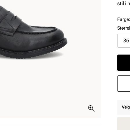
stil i
Farge
Større
36
Velg