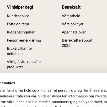
Vi hjelper deg!
Bærekraft
Kundeservice
Vårt arbeid
Bytte og retur
Våre policyer
Kjøpsbetingelser
Åpenhetsloven
Personvernerklæring
Bærekraftsrapport
2025
Brukervilkår for
nettstedet
Viktig å vite om våre
produkter
Ofte stilte spørsmål
r cookies
er for å gi innhold og annonser et personlig preg, for å levere s
nalysere trafikken vår. Vi deler dessuten informasjon om hvorda
nerne våre innen sosiale medier, annonsering og analysearbeid, 