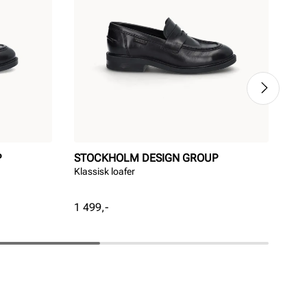
P
STOCKHOLM DESIGN GROUP
PR
Klassisk loafer
Eleg
Pris
Pri
1 499,-
1 1