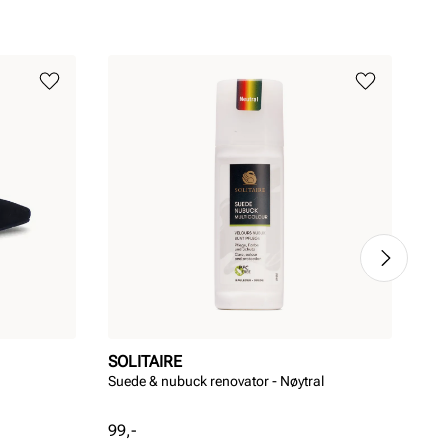
SOLITAIRE
ST
Suede & nubuck renovator - Nøytral
Tre
Pris
99,-
Rab
Ord
1 0