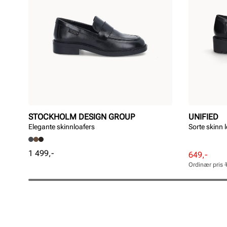
STOCKHOLM DESIGN GROUP
UNIFIED
Elegante skinnloafers
Sorte skinn 
Pris
1 499,-
Rabattert
Ordinær
649,-
pris
pris
Ordinær pris
Pris
Pris