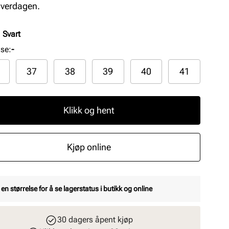
 hverdagen.
:
Svart
lse
:
-
37
38
39
40
41
Klikk og hent
Kjøp online
 en størrelse for å se lagerstatus i butikk og online
30 dagers åpent kjøp