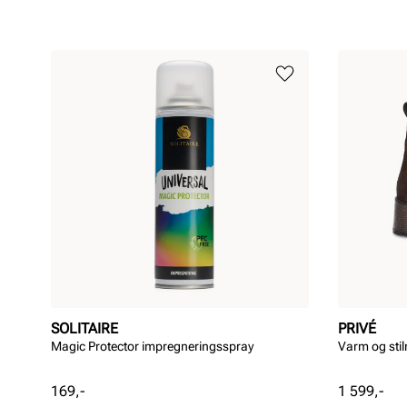
SOLITAIRE
PRIVÉ
Magic Protector impregneringsspray
Varm og stil
Pris
Pris
169,-
1 599,-