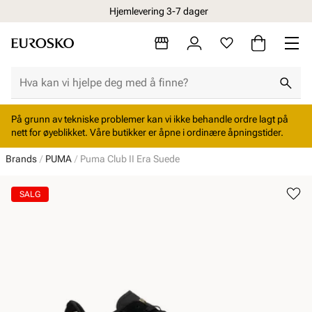
Hjemlevering 3-7 dager
På grunn av tekniske problemer kan vi ikke behandle ordre lagt på
nett for øyeblikket. Våre butikker er åpne i ordinære åpningstider.
Brands
PUMA
Puma Club II Era Suede
SALG