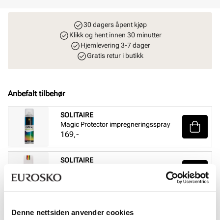
30 dagers åpent kjøp
Klikk og hent innen 30 minutter
Hjemlevering 3-7 dager
Gratis retur i butikk
Anbefalt tilbehør
SOLITAIRE
Magic Protector impregneringsspray
Pris
169,-
SOLITAIRE
Suede & nubuck renovator - Nøytral
Pris
99,-
SOLITAIRE
Denne nettsiden anvender cookies
Combi Care Foam skovask