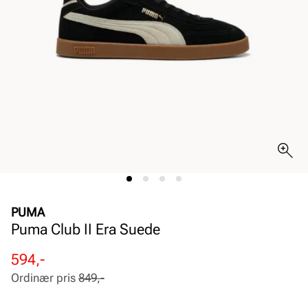
PUMA
Puma Club II Era Suede
Rabattert
Ordinær
594,-
pris
pris
Ordinær pris
849,-
Pris
Pris