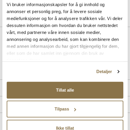
Pris
99,-
Vi bruker informasjonskapsler for å gi innhold og
annonser et personlig preg, for å levere sosiale
mediefunksjoner og for å analysere trafikken vår. Vi deler
dessuten informasjon om hvordan du bruker nettstedet
vårt, med partnerne våre innen sosiale medier,
Beskrivelse
annonsering og analysearbeid, som kan kombinere den
med annen informasjon du har gjort tilgjengelig for dem,
Terrace sneaker fra PUMA med semsket sort overdel, detaljer I hvitt.
eller som de har samlet inn gjennom din bruk av
tjenestene deres.
Art. nr
05157401
Lev. art. nr
400717
Detaljer
Produktdetaljer
Tillat alle
Overdel:
Semsket skinn
Merke
For:
Textil
Tilpass
Såle:
Gummi
Lignende produkter
Ikke tillat