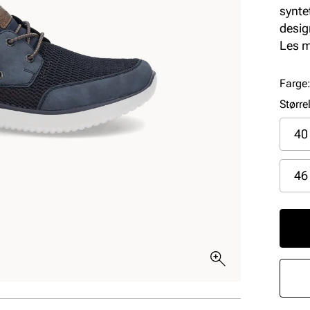
synte
desig
Robust
Les 
Farge
Større
40
46