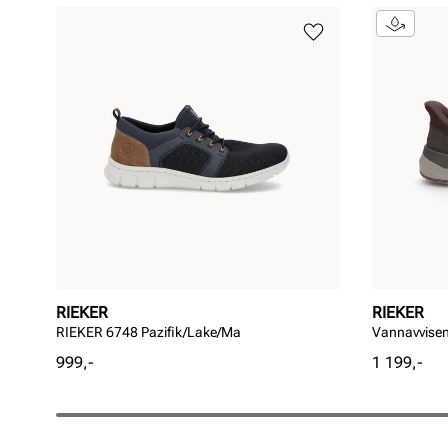
RIEKER
RIEKER
RIEKER 6748 Pazifik/Lake/Ma
Vannavvisen
Pris
Pris
999,-
1 199,-