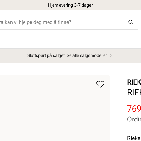
Hjemlevering 3-7 dager
Sluttspurt på salget! Se alle salgsmodeller
RIE
RIE
Rab
Ord
769
pris
pris
Ordi
Pris
Pris
Rieker