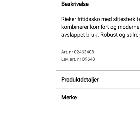
Beskrivelse
Rieker fritidssko med slitesterk t
kombinerer komfort og moderne d
avslappet bruk. Robust og stilren, 
Art. nr
02463408
Lev. art. nr
B9643
Produktdetaljer
Overdel:
Textil
Merke
Såle:
Syntet
Hælhøyde:
36 mm