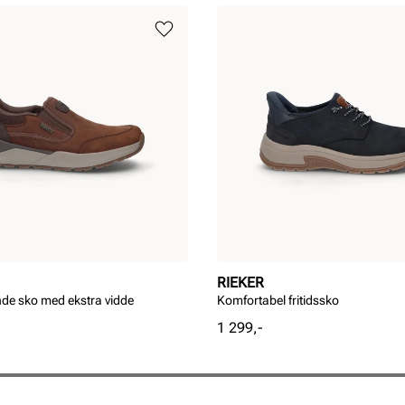
RIEKER
de sko med ekstra vidde
Komfortabel fritidssko
Pris
1 299,-