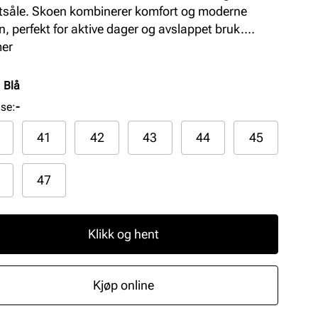
tsåle. Skoen kombinerer komfort og moderne
n, perfekt for aktive dager og avslappet bruk.
 og stilren, ideell for variert fritidsbruk.
mer
:
Blå
lse
:
-
41
42
43
44
45
47
Klikk og hent
Kjøp online