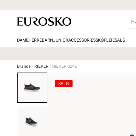
DAME
HERRE
BARN
JUNIOR
ACCESSORIES
SKOPLEIE
SALG
Brands
RIEKER
RIEKER 0246
SALG