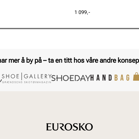
Pris
1 099,-
har mer å by på – ta en titt hos våre andre konsep