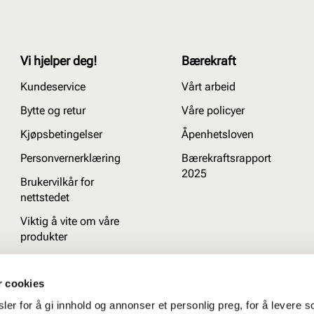
Vi hjelper deg!
Bærekraft
Kundeservice
Vårt arbeid
Bytte og retur
Våre policyer
Kjøpsbetingelser
Åpenhetsloven
Personvernerklæring
Bærekraftsrapport
2025
Brukervilkår for
nettstedet
Viktig å vite om våre
produkter
Ofte stilte spørsmål
r cookies
er for å gi innhold og annonser et personlig preg, for å levere s