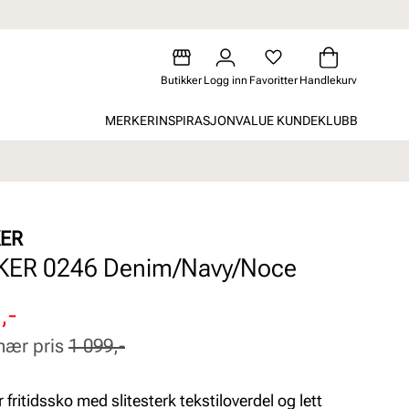
Butikker
Logg inn
Favoritter
Handlekurv
MERKER
INSPIRASJON
VALUE KUNDEKLUBB
KER
KER 0246 Denim/Navy/Noce
attert
inær
,-
nær pris
1 099,-
 fritidssko med slitesterk tekstiloverdel og lett