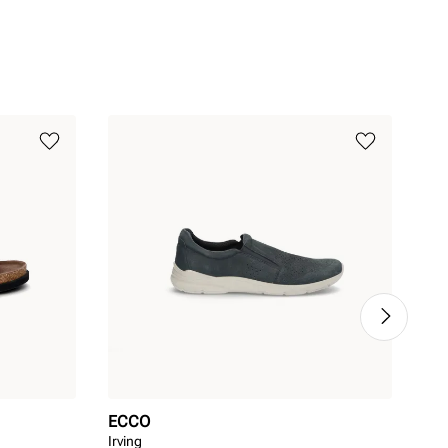
ECCO
ST
Irving
ST