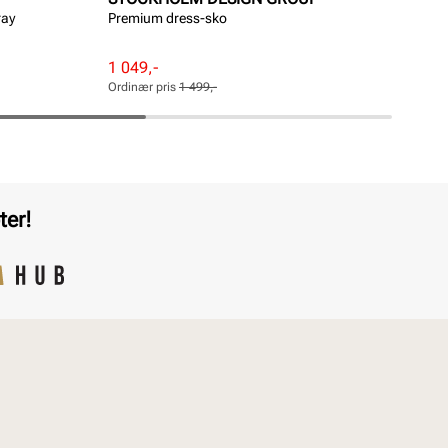
ray
Premium dress-sko
Ari
Pri
1 5
Rabattert
Ordinær
1 049,-
pris
pris
Ordinær pris
1 499,-
Pris
Pris
ter!