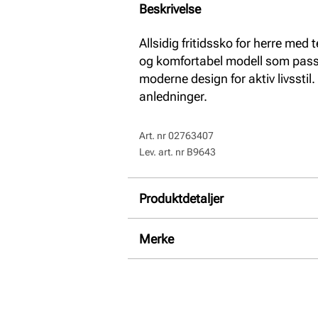
Beskrivelse
Allsidig fritidssko for herre med 
og komfortabel modell som passe
moderne design for aktiv livsstil
anledninger.
Art. nr
02763407
Lev. art. nr
B9643
Produktdetaljer
Overdel:
Textil
Merke
Såle:
Syntet
Hælhøyde:
36 mm