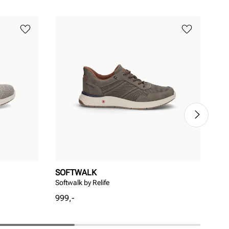
SOFTWALK
RI
Softwalk by Relife
RIE
Pris
999,-
Rab
Ord
769
pri
pri
Ordi
Pri
Pri