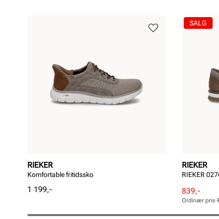
SALG
RIEKER
RIEKER
Komfortable fritidssko
RIEKER 027
Pris
1 199,-
Rabattert
Ordinær
839,-
pris
pris
Ordinær pris
Pris
Pris