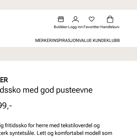
Butikker
Logg inn
Favoritter
Handlekurv
MERKER
INSPIRASJON
VALUE KUNDEKLUBB
KER
tidssko med god pusteevne
99,-
ig fritidssko for herre med tekstiloverdel og
sterk syntetsåle. Lett og komfortabel modell som