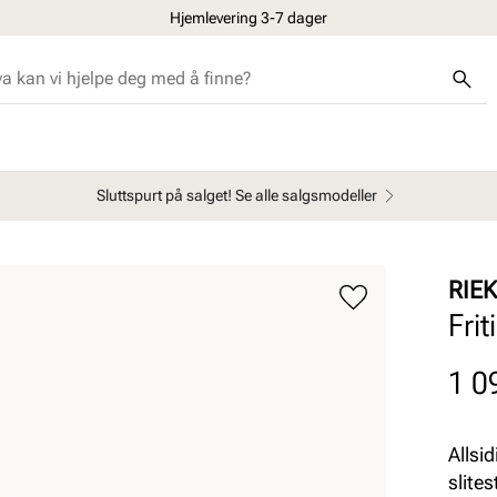
Hjemlevering 3-7 dager
Sluttspurt på salget! Se alle salgsmodeller
RIE
Fri
Pris
1 0
Allsid
slite