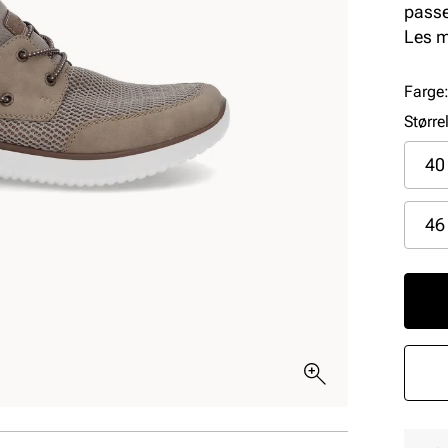
passe
design
Les 
uform
Farge
Større
40
46