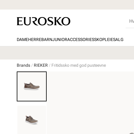
DAME
HERRE
BARN
JUNIOR
ACCESSORIES
SKOPLEIE
SALG
Brands
RIEKER
Fritidssko med god pusteevne