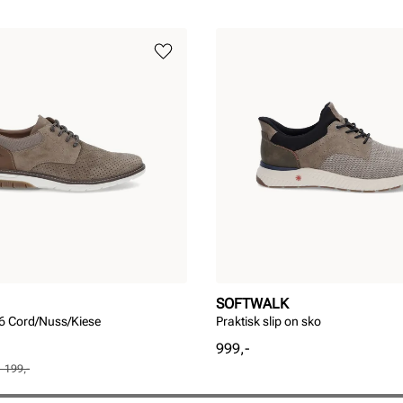
SOFTWALK
6 Cord/Nuss/Kiese
Praktisk slip on sko
Pris
999,-
1 199,-