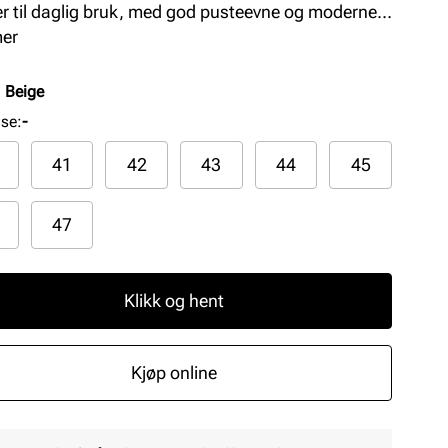
r til daglig bruk, med god pusteevne og moderne
 for aktiv livsstil. Perfekt for avslappede dager og
mer
elle anledninger.
:
Beige
lse
:
-
41
42
43
44
45
47
Klikk og hent
Kjøp online