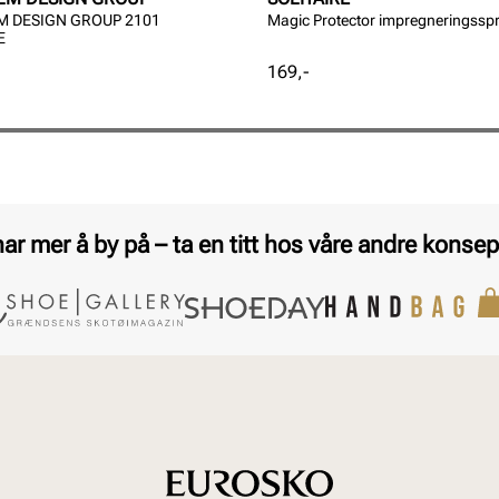
 DESIGN GROUP 2101
Magic Protector impregneringssp
E
Pris
169,-
har mer å by på – ta en titt hos våre andre konsep