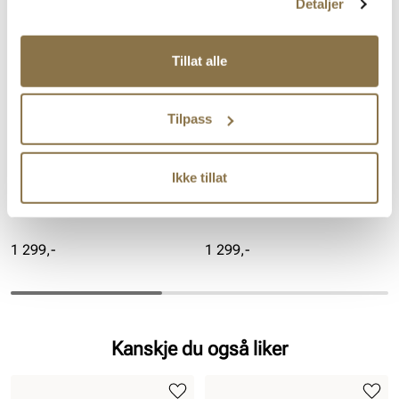
Detaljer
Tillat alle
Tilpass
Ikke tillat
RIEKER
RIEKER
RIEKER 0126 Sigaro/Ozean
RIEKER 0124 Muskat/Smoke
Pris
Pris
1 299,-
1 299,-
Kanskje du også liker