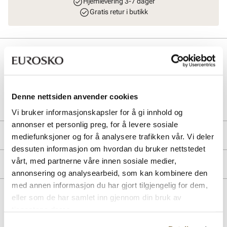
Hjemlevering 3-7 dager
Gratis retur i butikk
Beskrivelse
Art. nr
21167400
Denne nettsiden anvender cookies
Lev. art. nr
13902
Vi bruker informasjonskapsler for å gi innhold og
annonser et personlig preg, for å levere sosiale
Produktdetaljer
mediefunksjoner og for å analysere trafikken vår. Vi deler
dessuten informasjon om hvordan du bruker nettstedet
Overdel:
Skinn
vårt, med partnerne våre innen sosiale medier,
Merke
Såle:
Syntet
annonsering og analysearbeid, som kan kombinere den
med annen informasjon du har gjort tilgjengelig for dem,
eller som de har samlet inn gjennom din bruk av
Lignende produkter
tjenestene deres.