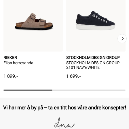
RIEKER
STOCKHOLM DESIGN GROUP
Elion herresandal
STOCKHOLM DESIGN GROUP
2101 NAVY/WHITE
Pris
Pris
1 099,-
1 699,-
Vi har mer å by på – ta en titt hos våre andre konsepter!