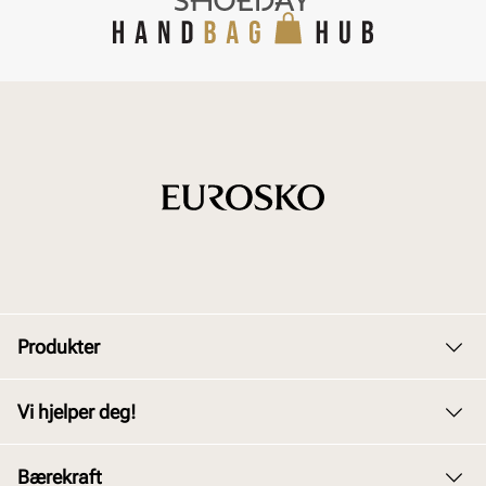
Produkter
Dame
Vi hjelper deg!
Herre
Kundeservice
Bærekraft
Barn