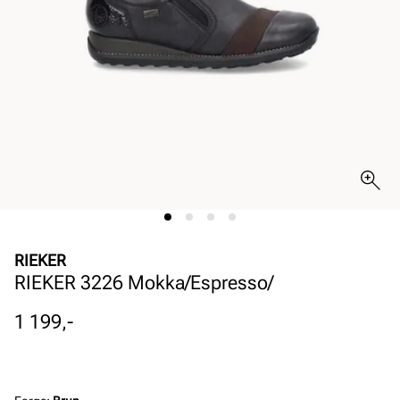
RIEKER
RIEKER 3226 Mokka/Espresso/
Pris
1 199,-