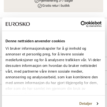
Hjemlevering 3-7 dager
Gratis retur i butikk
Beskrivelse
Denne nettsiden anvender cookies
Art. nr
32267405
Vi bruker informasjonskapsler for å gi innhold og
Lev. art. nr
44296
annonser et personlig preg, for å levere sosiale
mediefunksjoner og for å analysere trafikken vår. Vi deler
Produktdetaljer
dessuten informasjon om hvordan du bruker nettstedet
vårt, med partnerne våre innen sosiale medier,
Overdel:
Skinn
Merke
annonsering og analysearbeid, som kan kombinere den
Såle:
Syntet
med annen informasjon du har gjort tilgjengelig for dem,
Membran:
Vannavstøtende
eller som de har samlet inn gjennom din bruk av
tjenestene deres.
Lignende produkter
Detaljer
SALG