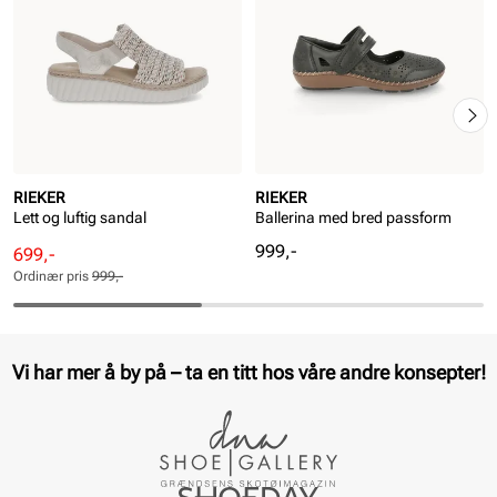
RIEKER
RIEKER
Lett og luftig sandal
Ballerina med bred passform
Pris
999,-
Rabattert
Ordinær
699,-
pris
pris
Ordinær pris
999,-
Pris
Pris
Vi har mer å by på – ta en titt hos våre andre konsepter!