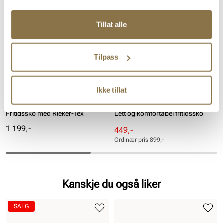
Tillat alle
Tilpass
Ikke tillat
RIEKER
RIEKER
Fritidssko med Rieker-Tex
Lett og komfortabel fritidssko
Pris
1 199,-
Rabattert
Ordinær
449,-
pris
pris
Ordinær pris
899,-
Pris
Pris
Kanskje du også liker
SALG