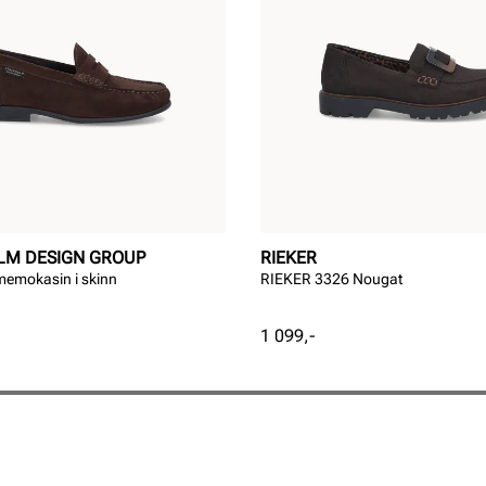
LM DESIGN GROUP
RIEKER
memokasin i skinn
RIEKER 3326 Nougat
Pris
1 099,-