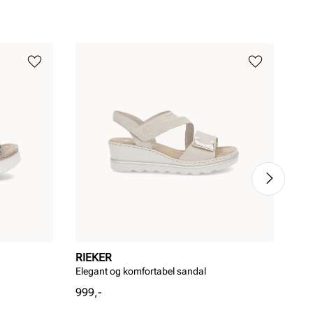
RIEKER
RI
Elegant og komfortabel sandal
RIE
Pris
Pri
999,-
899