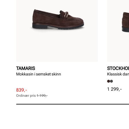
TAMARIS
STOCKHO
Mokkasin i semsket skinn
Klassisk da
Pris
1 299,-
Rabattert
Ordinær
839,-
pris
pris
Ordinær pris
1 199,-
Pris
Pris