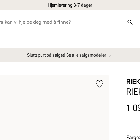
Hjemlevering 3-7 dager
Sluttspurt på salget! Se alle salgsmodeller
RIE
RIE
Pris
1 0
Farge