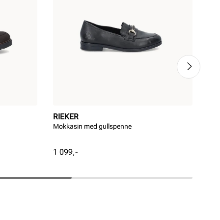
RIEKER
RI
Mokkasin med gullspenne
Ele
Pris
Pri
1 099,-
1 0