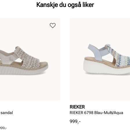
Kanskje du også liker
RIEKER
g sandal
RIEKER 6798 Blau-Multi/Aqua
Pris
999,-
999,-