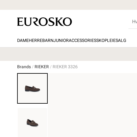
DAME
HERRE
BARN
JUNIOR
ACCESSORIES
SKOPLEIE
SALG
Brands
RIEKER
RIEKER 3326