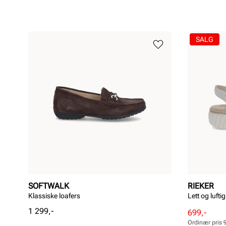
SALG
SOFTWALK
RIEKER
Klassiske loafers
Lett og lufti
Pris
1 299,-
Rabattert
Ordinær
699,-
pris
pris
Ordinær pris