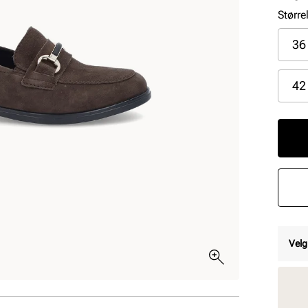
Større
36
42
Velg