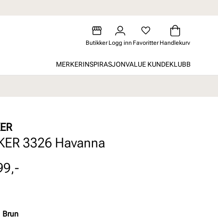
Butikker
Logg inn
Favoritter
Handlekurv
MERKER
INSPIRASJON
VALUE KUNDEKLUBB
KER
KER 3326 Havanna
99,-
:
Brun