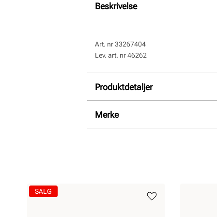
Beskrivelse
Art. nr
33267404
Lev. art. nr
46262
Produktdetaljer
Overdel:
Semsket skinn
Merke
Såle:
Syntet
SALG