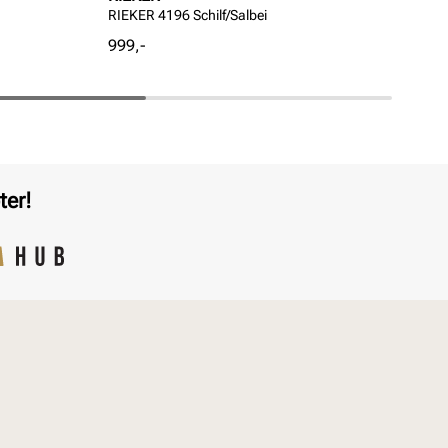
RIEKER 4196 Schilf/Salbei
RIE
Pris
Pri
999,-
999
ter!