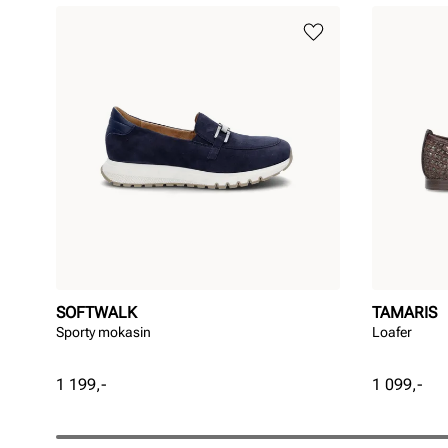
SOFTWALK
TAMARIS
Sporty mokasin
Loafer
Pris
Pris
1 199,-
1 099,-