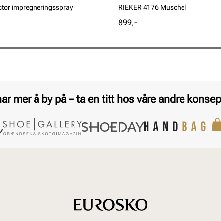
ctor impregneringsspray
RIEKER 4176 Muschel
Pris
899,-
har mer å by på – ta en titt hos våre andre konsep