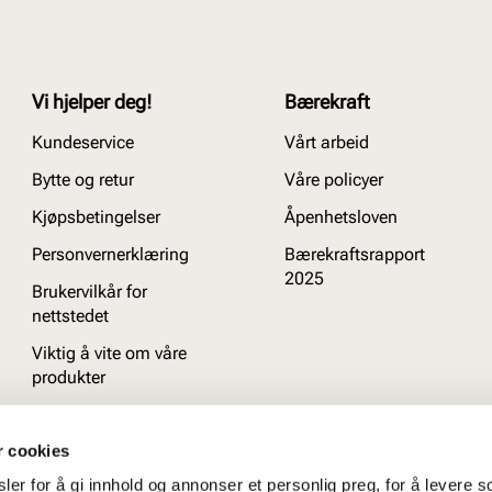
Vi hjelper deg!
Bærekraft
Kundeservice
Vårt arbeid
Bytte og retur
Våre policyer
Kjøpsbetingelser
Åpenhetsloven
Personvernerklæring
Bærekraftsrapport
2025
Brukervilkår for
nettstedet
Viktig å vite om våre
produkter
Ofte stilte spørsmål
r cookies
er for å gi innhold og annonser et personlig preg, for å levere s