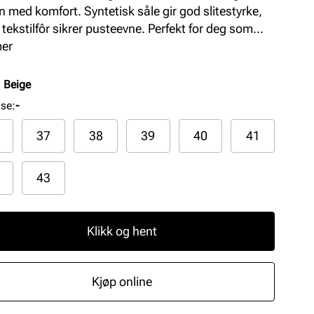
n med komfort. Syntetisk såle gir god slitestyrke,
tekstilfôr sikrer pusteevne. Perfekt for deg som
r stilfulle og behagelige mokkasiner til
mer
agsbruk.
:
Beige
lse
:
-
37
38
39
40
41
43
Klikk og hent
Kjøp online