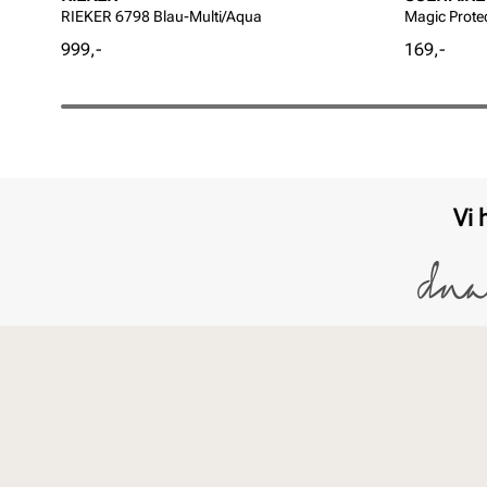
RIEKER 6798 Blau-Multi/Aqua
Magic Prote
Pris
Pris
999,-
169,-
Vi 