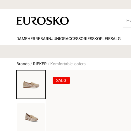
DAME
HERRE
BARN
JUNIOR
ACCESSORIES
SKOPLEIE
SALG
Brands
RIEKER
Komfortable loafers
SALG