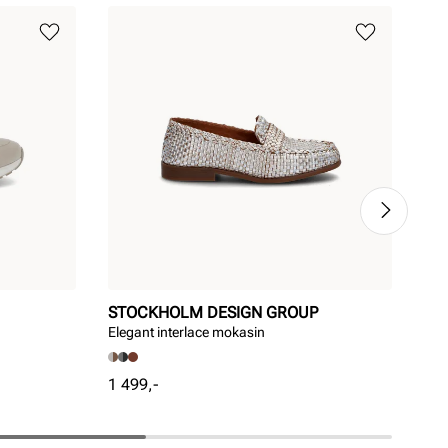
STOCKHOLM DESIGN GROUP
ST
Elegant interlace mokasin
Ele
Pris
Pri
1 499,-
999