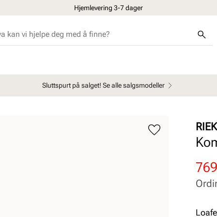
Hjemlevering 3-7 dager
Sluttspurt på salget! Se alle salgsmodeller
RIE
Kom
Rab
Ord
769
pris
pris
Ordi
Pris
Pris
Loafe