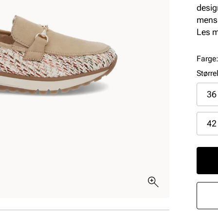
desig
mens 
ønske
Les 
hverd
Farge
Større
36
42