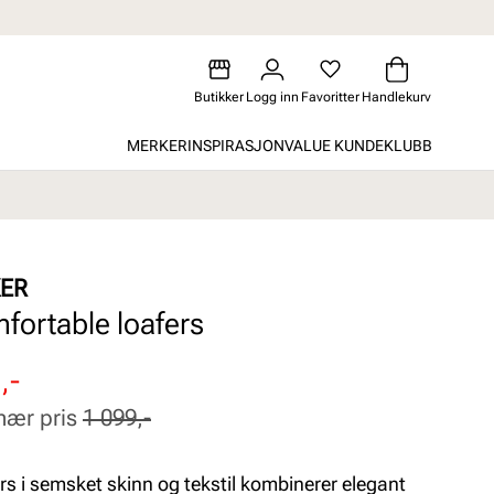
Butikker
Logg inn
Favoritter
Handlekurv
MERKER
INSPIRASJON
VALUE KUNDEKLUBB
KER
fortable loafers
attert
inær
,-
nær pris
1 099,-
rs i semsket skinn og tekstil kombinerer elegant