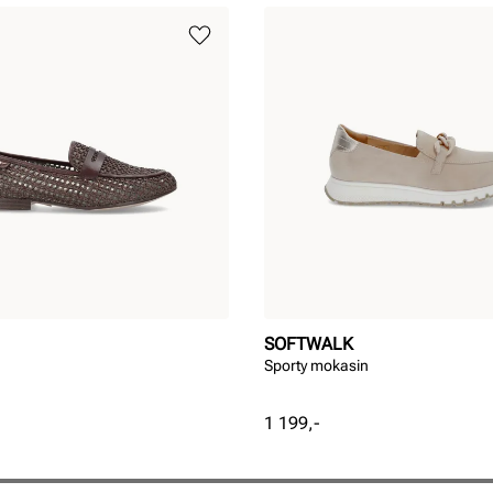
SOFTWALK
Sporty mokasin
Pris
1 199,-