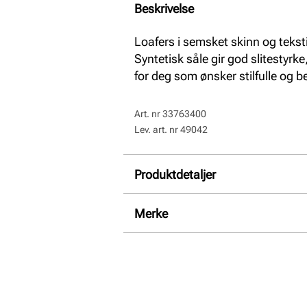
Beskrivelse
Loafers i semsket skinn og teks
Syntetisk såle gir god slitestyrke
for deg som ønsker stilfulle og 
Art. nr
33763400
Lev. art. nr
49042
Produktdetaljer
Overdel:
Semsket skinn, Textil
Merke
For:
Textil
Såle:
Syntet
Hælhøyde:
30 mm