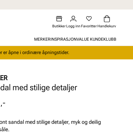
Butikker
Logg inn
Favoritter
Handlekurv
MERKER
INSPIRASJON
VALUE KUNDEKLUBB
r er åpne i ordinære åpningstider.
KER
dal med stilige detaljer
,-
ont sandal med stilige detaljer, myk og deilig
såle.