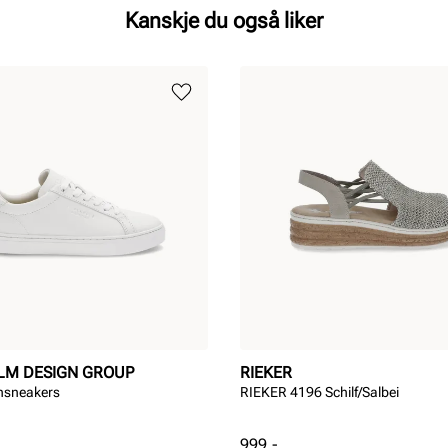
Kanskje du også liker
LM DESIGN GROUP
RIEKER
nnsneakers
RIEKER 4196 Schilf/Salbei
Pris
999,-