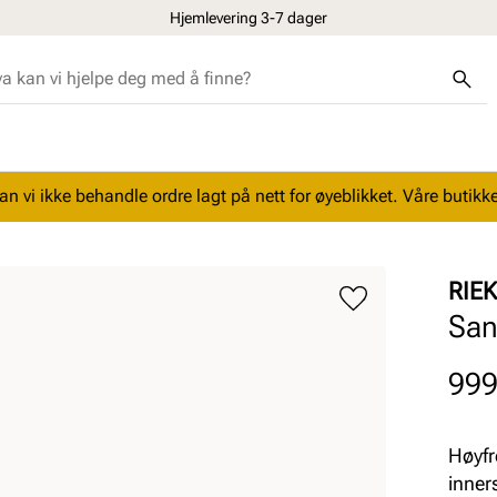
Hjemlevering 3-7 dager
n vi ikke behandle ordre lagt på nett for øyeblikket. Våre butikke
RIE
San
Pris
999
Høyfr
inner