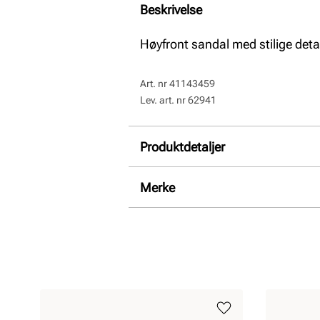
Beskrivelse
Høyfront sandal med stilige detal
Art. nr
41143459
Lev. art. nr
62941
Produktdetaljer
Overdel:
Syntetisk
Merke
For:
Textil
Hælhøyde:
41 mm