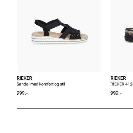
RIEKER
RIEKER
Sandal med komfort og stil
RIEKER 4126
Pris
Pris
999,-
999,-