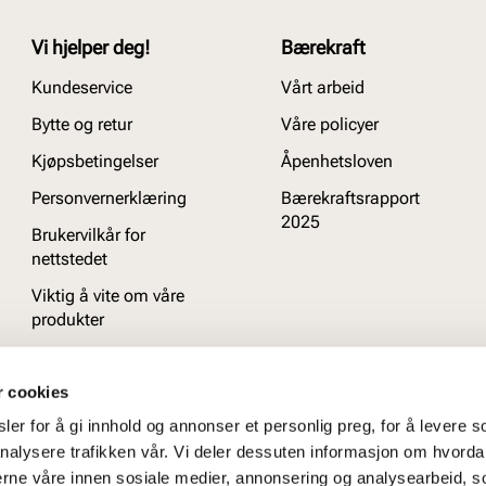
Vi hjelper deg!
Bærekraft
Kundeservice
Vårt arbeid
Bytte og retur
Våre policyer
Kjøpsbetingelser
Åpenhetsloven
Personvernerklæring
Bærekraftsrapport
2025
Brukervilkår for
nettstedet
Viktig å vite om våre
produkter
Ofte stilte spørsmål
r cookies
er for å gi innhold og annonser et personlig preg, for å levere s
nalysere trafikken vår. Vi deler dessuten informasjon om hvorda
nerne våre innen sosiale medier, annonsering og analysearbeid, 