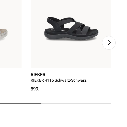
RIEKER
RI
RIEKER 4116 Schwarz/Schwarz
Lett
Pris
899,-
Rab
Ord
699
pri
pri
Ordi
Pri
Pri