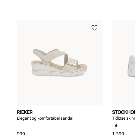
RIEKER
STOCKHO
Elegant og komfortabel sandal
Tidløse ski
Pris
Pris
999,-
1 399,-