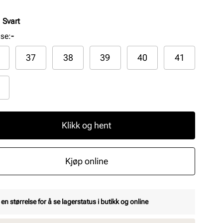
:
Svart
lse
:
-
37
38
39
40
41
Klikk og hent
Kjøp online
 en størrelse for å se lagerstatus i butikk og online