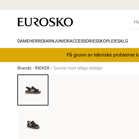
DAME
HERRE
BARN
JUNIOR
ACCESSORIES
SKOPLEIE
SALG
På grunn av tekniske problemer ka
Brands
RIEKER
Sandal med stilige detaljer